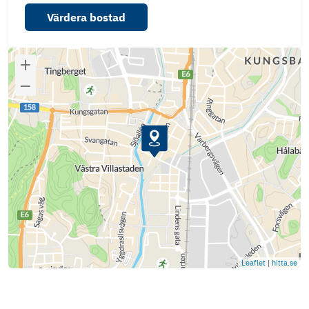
Värdera bostad
Leaflet
|
hitta.se