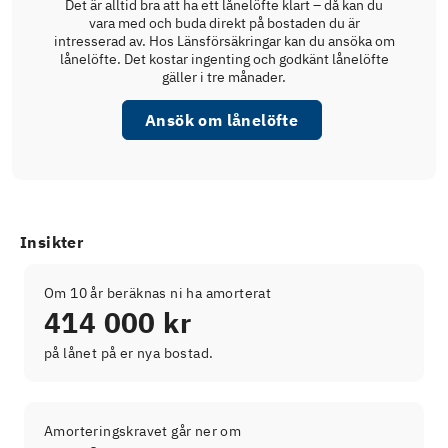
Det är alltid bra att ha ett lånelöfte klart – då kan du
vara med och buda direkt på bostaden du är
intresserad av. Hos Länsförsäkringar kan du ansöka om
lånelöfte. Det kostar ingenting och godkänt lånelöfte
gäller i tre månader.
Ansök om lånelöfte
Insikter
Om 10 år beräknas ni ha amorterat
414 000 kr
på lånet på er nya bostad.
Amorteringskravet går ner om