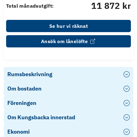
11 872 kr
Total månadsutgift:
Se hur vi räknat
Ansök om lånelöfte
Rumsbeskrivning
Om bostaden
Föreningen
Om Kungsbacka innerstad
Ekonomi