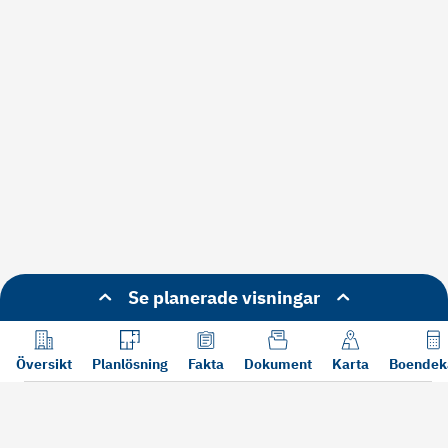
Se planerade visningar
Översikt
Planlösning
Fakta
Dokument
Karta
Boendek