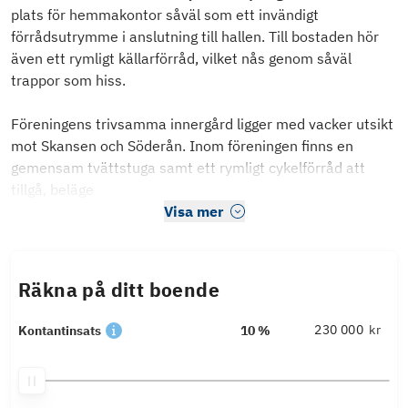
plats för hemmakontor såväl som ett invändigt
förrådsutrymme i anslutning till hallen. Till bostaden hör
även ett rymligt källarförråd, vilket nås genom såväl
trappor som hiss.
Föreningens trivsamma innergård ligger med vacker utsikt
mot Skansen och Söderån. Inom föreningen finns en
gemensam tvättstuga samt ett rymligt cykelförråd att
tillgå, beläge
Visa mer
Räkna på ditt boende
kr
Kontantinsats
10 %