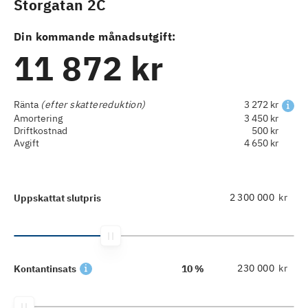
Storgatan 2C
Din kommande månadsutgift:
11 872 kr
Ränta
(efter skattereduktion)
3 272 kr
Amortering
3 450 kr
Driftkostnad
500 kr
Avgift
4 650 kr
kr
Uppskattat slutpris
kr
Kontantinsats
10 %