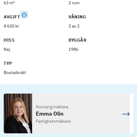
63 m²
2 rum
AVGIFT
VÅNING
4 650 kr
2 av 2
HISS
BYGGÅR
Nej
1986
TYP
Bostadsrätt
Ansvarig mäklare
Emma Olin
Fastighetsmäklare