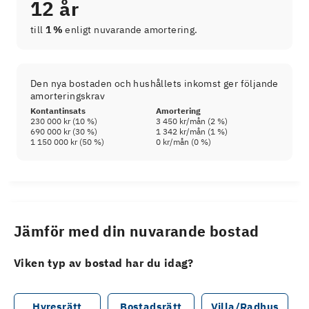
12 år
till
1 %
enligt nuvarande amortering.
Den nya bostaden och hushållets inkomst ger följande
amorteringskrav
Kontantinsats
Amortering
230 000 kr
(
10
%)
3 450 kr
/mån (
2
%)
690 000 kr
(
30
%)
1 342 kr
/mån (
1
%)
1 150 000 kr
(
50
%)
0 kr
/mån (
0
%)
Jämför med din nuvarande bostad
Viken typ av bostad har du idag?
Hyresrätt
Bostadsrätt
Villa/Radhus