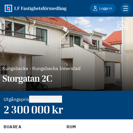
Logga in
Kungsbacka
-
Kungsbacka Innerstad
Storgatan 2C
Utgångspris
Bevaka slutpris
2 300 000
kr
BOAREA
RUM