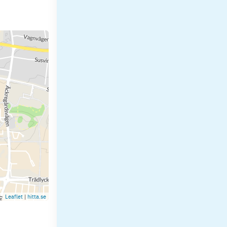
Leaflet
|
hitta.se