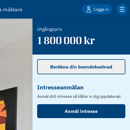
ta mäklare
Logga in
Utgångspris
1 800 000
kr
Beräkna din boendekostnad
Intresseanmälan
Anmäl ditt intresse så håller vi dig uppdaterad.
Anmäl intresse