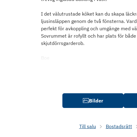
I det välutrustade köket kan du skapa läckr
ljusinsläppen genom de två fönsterna. Var
perfekt för avkoppling och umgänge med vän
Sovrummet är rofyllt och har plats för både 
skjutdörrsgarderob.
Boe
Bilder
Till salu
Bostadsrätt