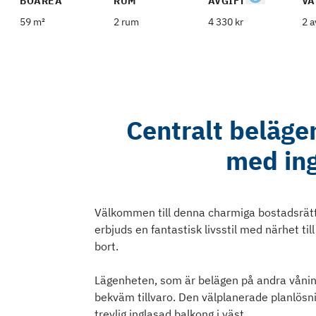
BOAREA
RUM
AVGIFT
VÅ
59 m²
2 rum
4 330 kr
2 a
Centralt beläge
med in
Välkommen till denna charmiga bostadsrätt
erbjuds en fantastisk livsstil med närhet ti
bort.
Lägenheten, som är belägen på andra våning
bekväm tillvaro. Den välplanerade planlö
trevlig inglasad balkong i väst.