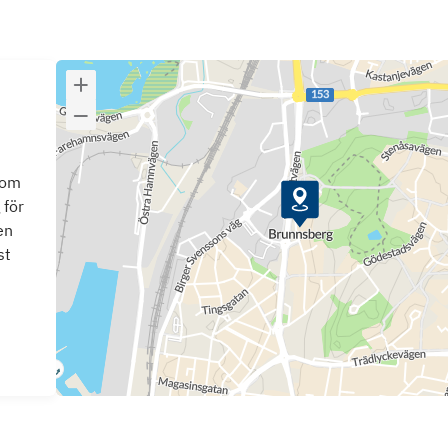
som
 för
en
st