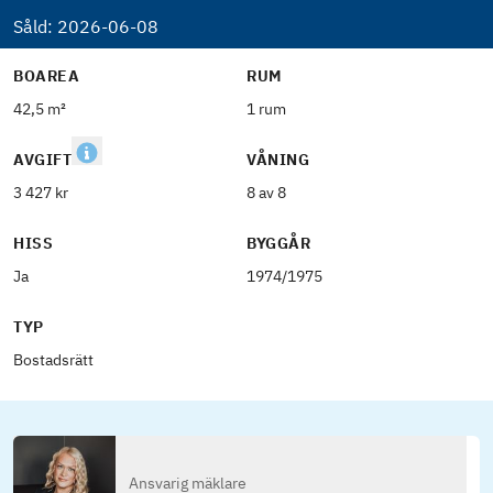
Såld:
2026-06-08
BOAREA
RUM
42,5 m²
1 rum
AVGIFT
VÅNING
3 427 kr
8 av 8
HISS
BYGGÅR
Ja
1974/1975
TYP
Bostadsrätt
Ansvarig mäklare