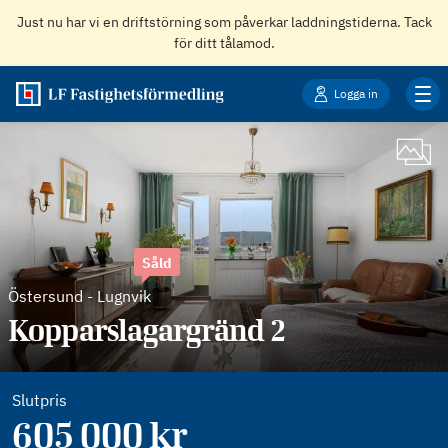
Just nu har vi en driftstörning som påverkar laddningstiderna. Tack
för ditt tålamod.
Logga in
Såld
Östersund
-
Lugnvik
Kopparslagargränd 2
Slutpris
605 000 kr