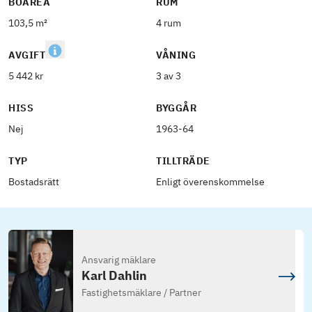
BOAREA
RUM
103,5 m²
4 rum
AVGIFT
VÅNING
5 442 kr
3 av 3
HISS
BYGGÅR
Nej
1963-64
TYP
TILLTRÄDE
Bostadsrätt
Enligt överenskommelse
Ansvarig mäklare
Karl Dahlin
Fastighetsmäklare / Partner