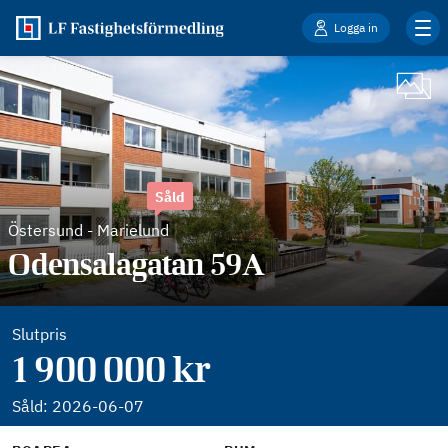
Logga in
Såld
Östersund
-
Marielund
Odensalagatan 59A
Slutpris
1 900 000 kr
Såld:
2026-06-07