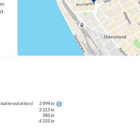
en
st
skattereduktion)
2 099 kr
2 213 kr
385 kr
4 225 kr