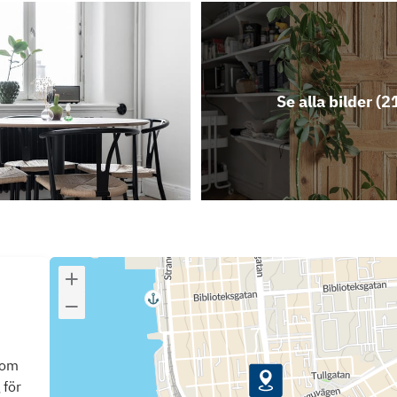
Se alla bilder (
2
som
 för