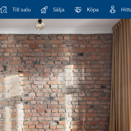
Till salu
Sälja
Köpa
Hit