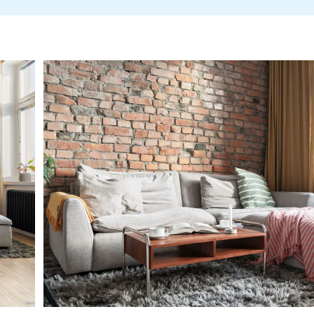
d-
Stadgar Järnvägsmannen