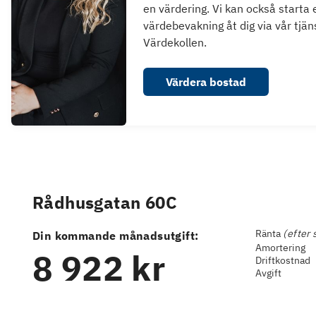
en värdering. Vi kan också starta 
värdebevakning åt dig via vår tjän
Värdekollen.
Värdera bostad
Rådhusgatan 60C
Ränta
(efter 
Din kommande månadsutgift:
Amortering
8 922 kr
Driftkostnad
Avgift