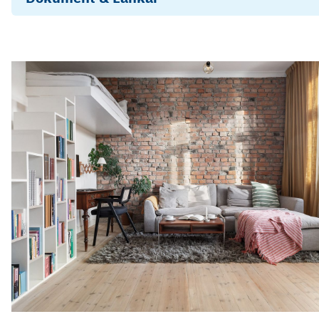
Årsredovisning-HSB brf Järnvägsmannen i Östersun
2024
Energideklaration