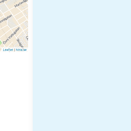
Leaflet
|
hitta.se