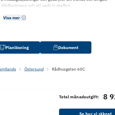
 klädkammare och ett walk-in skafferi.
Visa mer
Planlösning
Dokument
ämtlands
Östersund
Rådhusgatan 60C
8 9
Total månadsutgift:
Se hur vi räknat