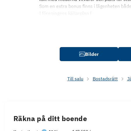
Som en extra bonus finns i lägenheten både
I föreningens källarplan f
Bilder
Till salu
Bostadsrätt
J
Räkna på ditt boende