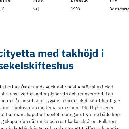
NING
HISS
BYGGÅR
TYP
v 4
Nej
1903
Bostadsrät
ityetta med takhöjd i
sekelskifteshus
tta i ett av Östersunds vackraste bostadsrättshus! Med
nhetens kvadratmeter planerats och renoverats till en
dan från huset som byggdes i förra sekelskiftet har tagits
 möter sömlöst den moderna strukturen. Med hjälp av en
mmet har man skapat ett sovloft som ger utrymme både högt
g skapar den där unika och rustika karaktären. Fullstort
ra middagsbjudningar och goda ytor att träffas och umgås.