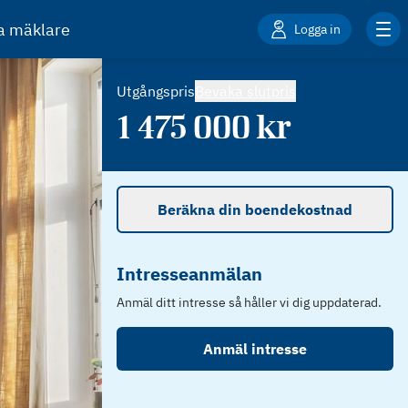
ta mäklare
Logga in
Utgångspris
Bevaka slutpris
1 475 000
kr
Beräkna din boendekostnad
Intresseanmälan
Anmäl ditt intresse så håller vi dig uppdaterad.
Anmäl intresse