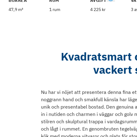
BOAREA
RUM
AVGIFT
VÅ
47,9 m²
1 rum
4 225 kr
3 a
Kvadratsmart c
vackert 
Nu har vi nöjet att presentera denna fina e
noggrann hand och smakfull känsla har läge
unik och presentabel bostad. Den genuina an
in i nutiden och charmen i väggar och golv
stilren och skulptural trappa i vardagsru
och lågt i rummet. En genombruten tegelväg
kök med moderna vitvaror och plats för sto