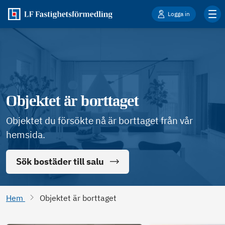
Logga in
Objektet är borttaget
Objektet du försökte nå är borttaget från vår
hemsida.
Sök bostäder till salu
Hem
Objektet är borttaget