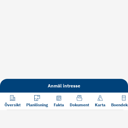
Anmäl intresse
Översikt
Planlösning
Fakta
Dokument
Karta
Boendek