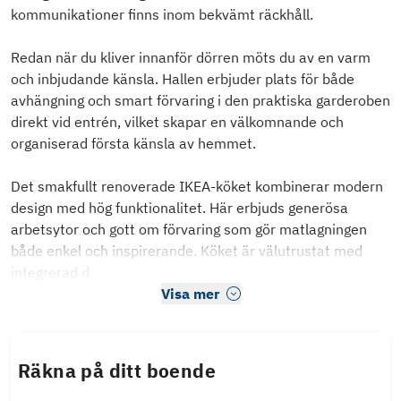
kommunikationer finns inom bekvämt räckhåll.
Redan när du kliver innanför dörren möts du av en varm
och inbjudande känsla. Hallen erbjuder plats för både
avhängning och smart förvaring i den praktiska garderoben
direkt vid entrén, vilket skapar en välkomnande och
organiserad första känsla av hemmet.
Det smakfullt renoverade IKEA-köket kombinerar modern
design med hög funktionalitet. Här erbjuds generösa
arbetsytor och gott om förvaring som gör matlagningen
både enkel och inspirerande. Köket är välutrustat med
integrerad d
Visa mer
Räkna på ditt boende