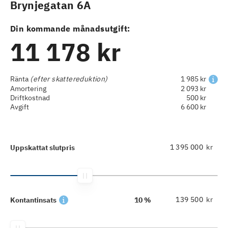
Brynjegatan 6A
Din kommande månadsutgift:
11 178 kr
Ränta
(efter skattereduktion)
1 985 kr
Amortering
2 093 kr
Driftkostnad
500 kr
Avgift
6 600 kr
kr
Uppskattat slutpris
kr
Kontantinsats
10 %