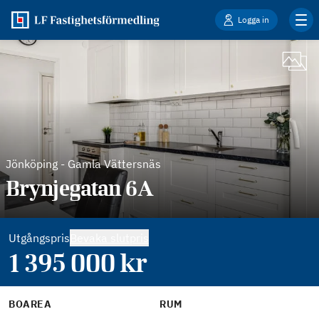
Logga in
Jönköping
-
Gamla Vättersnäs
Brynjegatan 6A
Utgångspris
Bevaka slutpris
1 395 000
kr
BOAREA
RUM