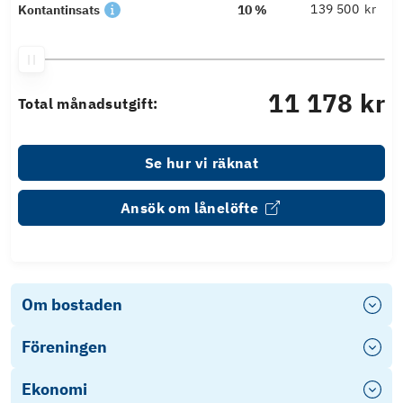
kr
Kontantinsats
10 %
11 178 kr
Total månadsutgift:
Se hur vi räknat
Ansök om lånelöfte
Om bostaden
Föreningen
Ekonomi