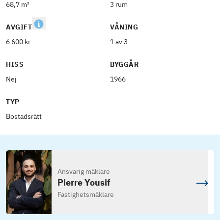
68,7 m²
3 rum
AVGIFT
VÅNING
6 600 kr
1 av 3
HISS
BYGGÅR
Nej
1966
TYP
Bostadsrätt
Ansvarig mäklare
Pierre Yousif
Fastighetsmäklare