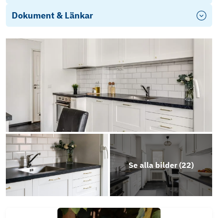
Dokument & Länkar
Årsredovisning-HSB brf Vargen nr 10 i
Jönköping-2023
Stadgar Vargen nr 10 2023
Energideklaration- Brynjegatan 6A
Årsredovisning-HSB Bostadsrättsförening
Objektsbeskrivning
Se alla bilder (
22
)