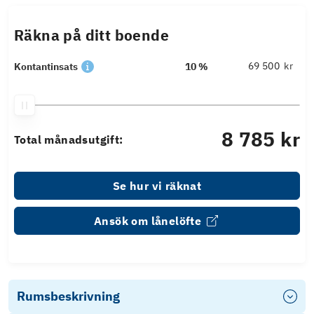
Räkna på ditt boende
kr
Kontantinsats
10 %
8 785 kr
Total månadsutgift:
Se hur vi räknat
Ansök om lånelöfte
Rumsbeskrivning