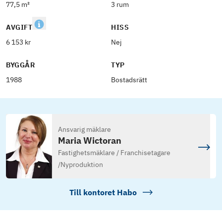
77,5 m²
3 rum
AVGIFT
HISS
6 153 kr
Nej
BYGGÅR
TYP
1988
Bostadsrätt
Ansvarig mäklare
Maria Wictoran
Fastighetsmäklare / Franchisetagare
/
Nyproduktion
Till kontoret
Habo