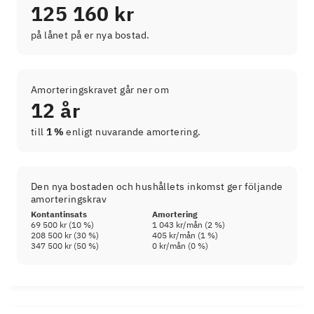
125 160 kr
på lånet på er nya bostad.
Amorteringskravet går ner om
12 år
till
1 %
enligt nuvarande amortering.
Den nya bostaden och hushållets inkomst ger följande
amorteringskrav
Kontantinsats
Amortering
69 500 kr
(
10
%)
1 043 kr
/mån (
2
%)
208 500 kr
(
30
%)
405 kr
/mån (
1
%)
347 500 kr
(
50
%)
0 kr
/mån (
0
%)