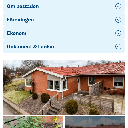
Om bostaden
Föreningen
Ekonomi
Dokument & Länkar
Energideklaration-939564 (1)
Årsredovisning-HSB Brf Bosebygd i Mullsj
4061 Bosebygd Normalstadgar 2023 (1)