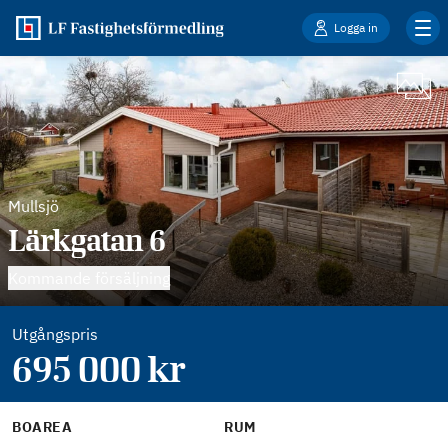
Logga in
Mullsjö
Lärkgatan 6
Kommande försäljning
Utgångspris
695 000
kr
BOAREA
RUM