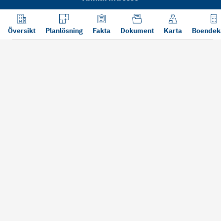
Översikt
Planlösning
Fakta
Dokument
Karta
Boendek
Läs mer
Bra att tänka på vid köp
Sälj din bosta