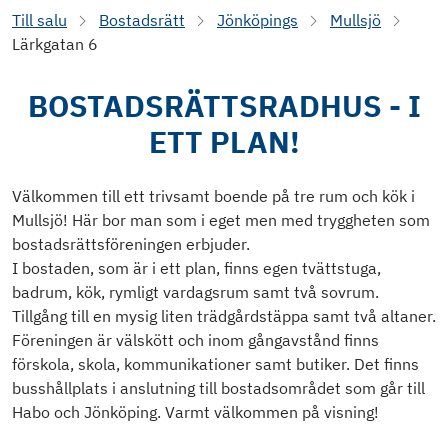
Till salu
Bostadsrätt
Jönköpings
Mullsjö
Lärkgatan 6
BOSTADSRÄTTSRADHUS - I
ETT PLAN!
Välkommen till ett trivsamt boende på tre rum och kök i
Mullsjö! Här bor man som i eget men med tryggheten som
bostadsrättsföreningen erbjuder.
I bostaden, som är i ett plan, finns egen tvättstuga,
badrum, kök, rymligt vardagsrum samt två sovrum.
Tillgång till en mysig liten trädgårdstäppa samt två altaner.
Föreningen är välskött och inom gångavstånd finns
förskola, skola, kommunikationer samt butiker. Det finns
busshållplats i anslutning till bostadsområdet som går till
Habo och Jönköping. Varmt välkommen på visning!