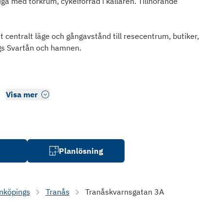
 med torkrum, cykelförråd i källaren. Tillhörande
 centralt läge och gångavstånd till resecentrum, butiker,
gs Svartån och hamnen.
Visa mer
Planlösning
nköpings
Tranås
Tranåskvarnsgatan 3A