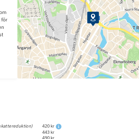
som
 för
en
st
skattereduktion)
420 kr
443 kr
490 kr