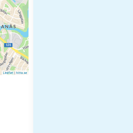
Leaflet
|
hitta.se