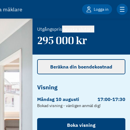
ta mäklare
Logga in
Utgångspris
Bevaka slutpris
295 000
kr
Beräkna din boendekostnad
Visning
Måndag
10
augusti
17:00
-
17:30
Bokad visning - vänligen anmäl dig!
Boka visning