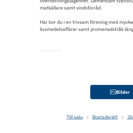
övernattningslägenhet. Gemensam tvättstuga
matkällare samt vindsförråd.
Här bor du i en trivsam förening med mycket
livsmedelsaffärer samt promenadstråk län
Vänligen k
Bilder
Till salu
Bostadsrätt
Jö