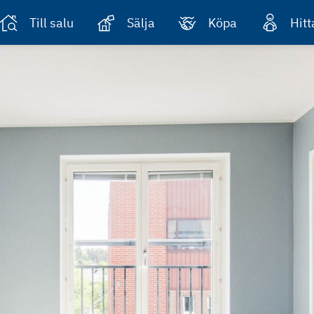
Till salu
Sälja
Köpa
Hit