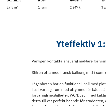
BOAREA
RUM
AVGIFT
VÅ
27,5 m²
1 rum
2 247 kr
3 a
Yteffektiv 1
Vänligen kontakta ansvarig mäklare för vi
Stilren etta med fransk balkong mitt i cent
Lägenheten har en funktionell hall med plats
ljust vardagsrum med utrymme för både sän
förvaringsmöjligheter. WC/Dusch med kakla
detta till ett perfekt boende för studenten,