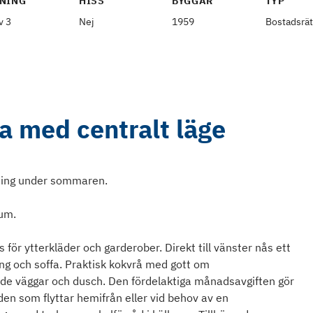
NING
HISS
BYGGÅR
TYP
v 3
Nej
1959
Bostadsrät
:a med centralt läge
sning under sommaren.
rum.
 för ytterkläder och garderober. Direkt till vänster nås ett
g och soffa. Praktisk kokvrå med gott om
de väggar och dusch. Den fördelaktiga månadsavgiften gör
 den som flyttar hemifrån eller vid behov av en