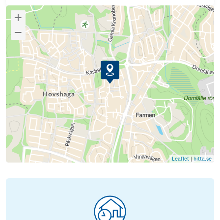
Leaflet
|
hitta.se