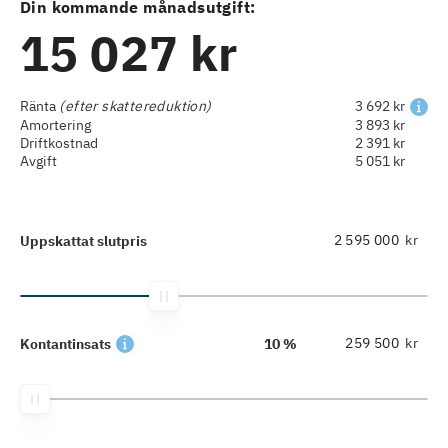
Din kommande månadsutgift:
15 027 kr
Ränta
(efter skattereduktion)
3 692 kr
Amortering
3 893 kr
Driftkostnad
2 391 kr
Avgift
5 051 kr
kr
Uppskattat slutpris
kr
Kontantinsats
10 %