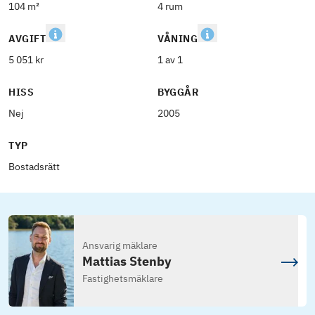
104 m²
4 rum
AVGIFT
VÅNING
5 051 kr
1 av 1
HISS
BYGGÅR
Nej
2005
TYP
Bostadsrätt
Ansvarig mäklare
Mattias Stenby
Fastighetsmäklare