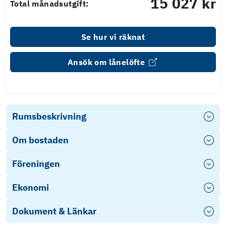
15 027 kr
Total månadsutgift:
Se hur vi räknat
Ansök om lånelöfte
Rumsbeskrivning
Om bostaden
Föreningen
Ekonomi
Dokument & Länkar