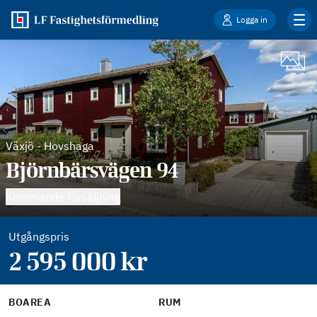
Logga in
Växjö
-
Hovshaga
Björnbärsvägen 94
Kommande försäljning
Utgångspris
2 595 000
kr
BOAREA
RUM