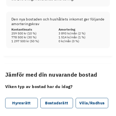
Den nya bostaden och hushållets inkomst ger följande
amorteringskrav
Kontantinsats
Amortering
259 500 kr
(
10
%)
3 893 kr
/mån (
2
%)
778 500 kr
(
30
%)
1 514 kr
/mån (
1
%)
1 297 500 kr
(
50
%)
0 kr
/mån (
0
%)
Jämför med din nuvarande bostad
Viken typ av bostad har du idag?
Hyresrätt
Bostadsrätt
Villa/Radhus