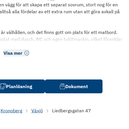
 vägg för att skapa ett separat sovrum, stort nog för en
ltså alla fördelar av ett extra rum utan att göra avkall på
är välhållen, och det finns gott om plats för ett matbord.
stat med dusch, WC och egen tvättmaskin, vilket förenklar
Visa mer
Planlösning
Dokument
Kronoberg
Växjö
Liedbergsgatan 47