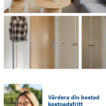
Värdera din bostad
kostnadsfritt