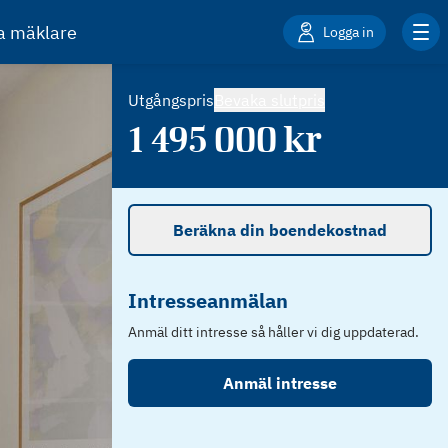
ta mäklare
Logga in
Utgångspris
Bevaka slutpris
1 495 000
kr
Beräkna din boendekostnad
Intresseanmälan
Anmäl ditt intresse så håller vi dig uppdaterad.
Anmäl intresse