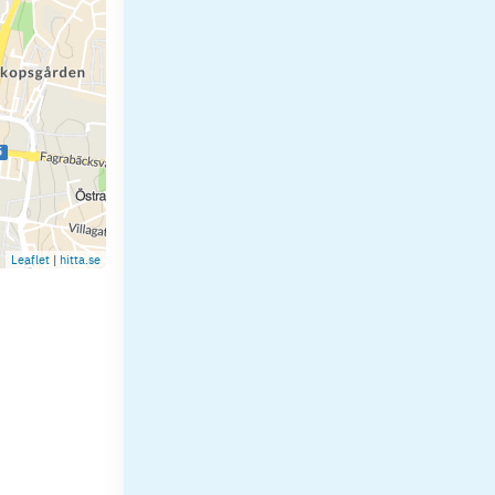
Leaflet
|
hitta.se