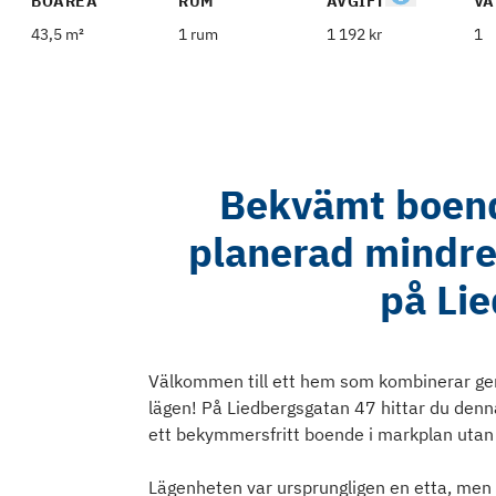
BOAREA
RUM
AVGIFT
VÅ
43,5 m²
1 rum
1 192 kr
1
Bekvämt boend
planerad mindre 
på Li
Välkommen till ett hem som kombinerar gen
lägen! På Liedbergsgatan 47 hittar du denn
ett bekymmersfritt boende i markplan utan 
Lägenheten var ursprungligen en etta, men 