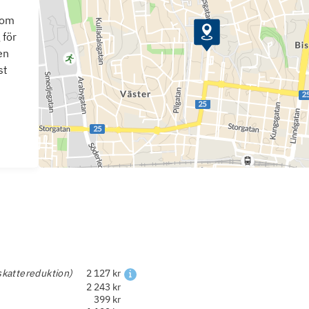
som
 för
en
st
skattereduktion)
2 127 kr
2 243 kr
399 kr