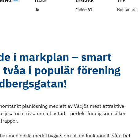
NING
HISS
BYGGÅR
TYP
Ja
1959-61
Bostadsrät
e i markplan – smart
tvåa i populär förening
edbergsgatan!
omtänkt planlösning med ett av Växjös mest attraktiva
a ljusa och trivsamma bostad – perfekt för dig som söker
trappor.
har med enkla medel byggts om till en funktionell tvåa. Det