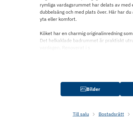
rymliga vardagsrummet har delats av med en
dubbelsäng och med plats över. Här har du al
yta eller komfort.
Köket har en charmig originalinredning som 
Det helkaklade badrummet är praktiskt utru
vardagen. Renoverat i s
Bilder
Till salu
Bostadsrätt