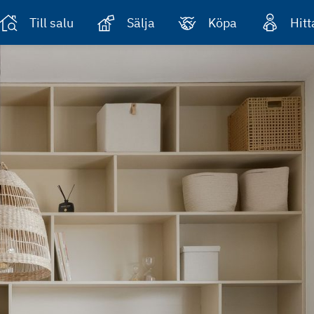
Till salu
Sälja
Köpa
Hit