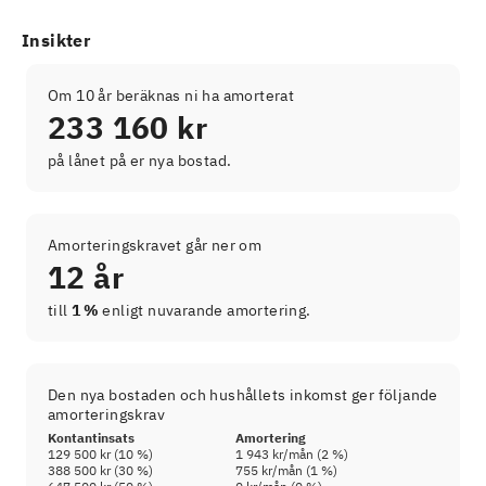
Insikter
Om 10 år beräknas ni ha amorterat
233 160 kr
på lånet på er nya bostad.
Amorteringskravet går ner om
12 år
till
1 %
enligt nuvarande amortering.
Den nya bostaden och hushållets inkomst ger följande
amorteringskrav
Kontantinsats
Amortering
129 500 kr
(
10
%)
1 943 kr
/mån (
2
%)
388 500 kr
(
30
%)
755 kr
/mån (
1
%)