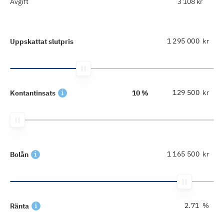
Avgift
3 108 kr
kr
Uppskattat slutpris
kr
Kontantinsats
10 %
kr
Bolån
%
Ränta