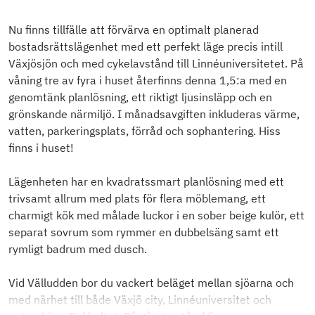
Nu finns tillfälle att förvärva en optimalt planerad
bostadsrättslägenhet med ett perfekt läge precis intill
Växjösjön och med cykelavstånd till Linnéuniversitetet. På
våning tre av fyra i huset återfinns denna 1,5:a med en
genomtänk planlösning, ett riktigt ljusinsläpp och en
grönskande närmiljö. I månadsavgiften inkluderas värme,
vatten, parkeringsplats, förråd och sophantering. Hiss
finns i huset!
Lägenheten har en kvadratssmart planlösning med ett
trivsamt allrum med plats för flera möblemang, ett
charmigt kök med målade luckor i en sober beige kulör, ett
separat sovrum som rymmer en dubbelsäng samt ett
rymligt badrum med dusch.
Vid Välludden bor du vackert beläget mellan sjöarna och
med närhet till både Växjö city, Linnéuniversitet och