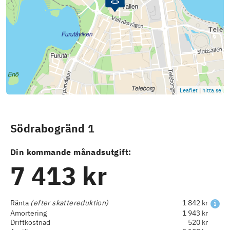
Leaflet
|
hitta.se
Södrabogränd 1
Din kommande månadsutgift:
7 413 kr
Ränta
(efter skattereduktion)
1 842 kr
Amortering
1 943 kr
Driftkostnad
520 kr