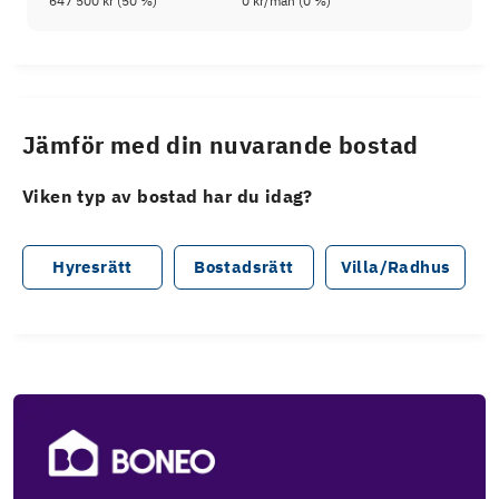
647 500 kr
(
50
%)
0 kr
/mån (
0
%)
Jämför med din nuvarande bostad
Viken typ av bostad har du idag?
Hyresrätt
Bostadsrätt
Villa/Radhus