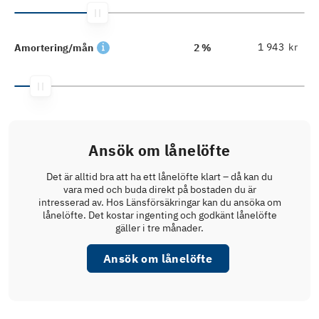
kr
Amortering/mån
2 %
Ansök om lånelöfte
Det är alltid bra att ha ett lånelöfte klart – då kan du
vara med och buda direkt på bostaden du är
intresserad av. Hos Länsförsäkringar kan du ansöka om
lånelöfte. Det kostar ingenting och godkänt lånelöfte
gäller i tre månader.
Ansök om lånelöfte