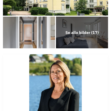
Se alla bilder (
17
)