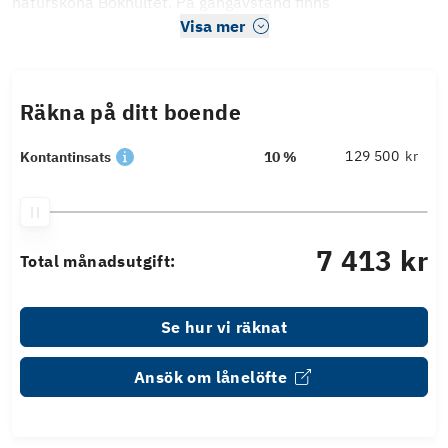
natursköna Bokhultet. På gångavstånd finns
Visa mer
Räkna på ditt boende
kr
Kontantinsats
10 %
7 413 kr
Total månadsutgift:
Se hur vi räknat
Ansök om lånelöfte