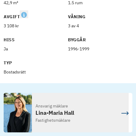
42,9 m²
1.5 rum
AVGIFT
VÅNING
3 108 kr
3 av 4
HISS
BYGGÅR
Ja
1996-1999
TYP
Bostadsrätt
Ansvarig mäklare
Lina-Maria Hall
Fastighetsmäklare