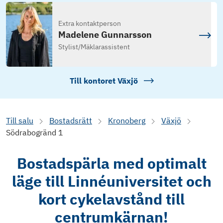
Extra kontaktperson
Madelene Gunnarsson
Stylist/Mäklarassistent
Till kontoret
Växjö
Till salu
Bostadsrätt
Kronoberg
Växjö
Södrabogränd 1
Bostadspärla med optimalt
läge till Linnéuniversitet och
kort cykelavstånd till
centrumkärnan!