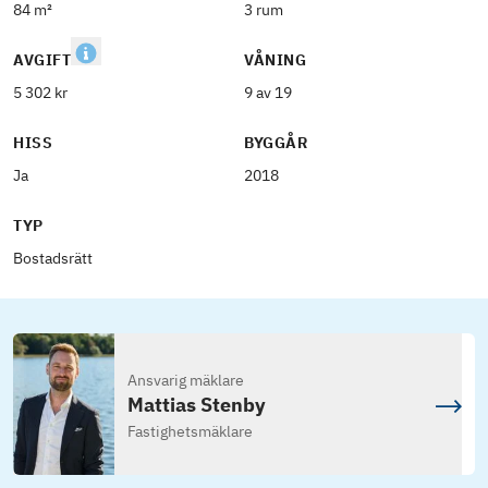
84 m²
3 rum
AVGIFT
VÅNING
5 302 kr
9 av 19
HISS
BYGGÅR
Ja
2018
TYP
Bostadsrätt
Ansvarig mäklare
Mattias Stenby
Fastighetsmäklare