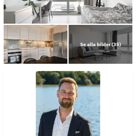
Se alla bilder (
35
)