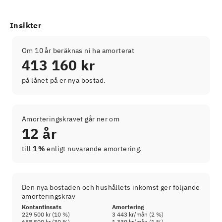
Insikter
Om 10 år beräknas ni ha amorterat
413 160 kr
på lånet på er nya bostad.
Amorteringskravet går ner om
12 år
till
1 %
enligt nuvarande amortering.
Den nya bostaden och hushållets inkomst ger följande
amorteringskrav
Kontantinsats
Amortering
229 500 kr
(
10
%)
3 443 kr
/mån (
2
%)
688 500 kr
(
30
%)
1 339 kr
/mån (
1
%)