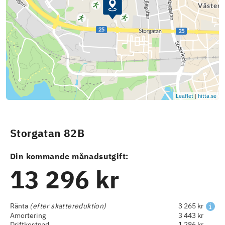
Leaflet
|
hitta.se
Storgatan 82B
Din kommande månadsutgift:
13 296 kr
Ränta
(efter skattereduktion)
3 265 kr
Amortering
3 443 kr
Driftkostnad
1 286 kr