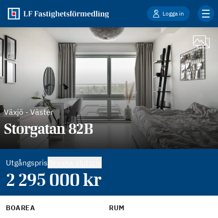
Logga in
Växjö
-
Väster
Storgatan 82B
Utgångspris
Bevaka slutpris
2 295 000
kr
BOAREA
RUM