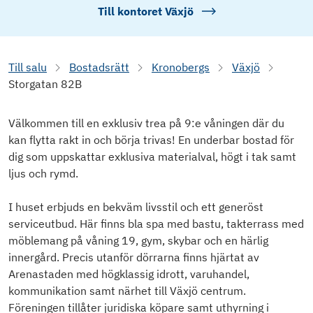
Till kontoret
Växjö
Till salu
Bostadsrätt
Kronobergs
Växjö
Storgatan 82B
Välkommen till en exklusiv trea på 9:e våningen där du
kan flytta rakt in och börja trivas! En underbar bostad för
dig som uppskattar exklusiva materialval, högt i tak samt
ljus och rymd.
I huset erbjuds en bekväm livsstil och ett generöst
serviceutbud. Här finns bla spa med bastu, takterrass med
möblemang på våning 19, gym, skybar och en härlig
innergård. Precis utanför dörrarna finns hjärtat av
Arenastaden med högklassig idrott, varuhandel,
kommunikation samt närhet till Växjö centrum.
Föreningen tillåter juridiska köpare samt uthyrning i