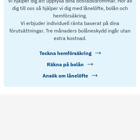
Vi hjälper dig att uppfylla dina bostadsdrömmar. Hör av
dig till oss så hjälper vi dig med lånelöfte, bolån och
hemförsäkring.
Vi erbjuder individuell ränta baserat på dina
förutsättningar. Tre månaders bolåneskydd ingår utan
extra kostnad.
Teckna hemförsäkring
Räkna på bolån
Ansök om lånelöfte