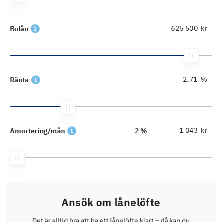
kr
Bolån
%
Ränta
kr
Amortering/mån
2 %
Ansök om lånelöfte
Det är alltid bra att ha ett lånelöfte klart – då kan du