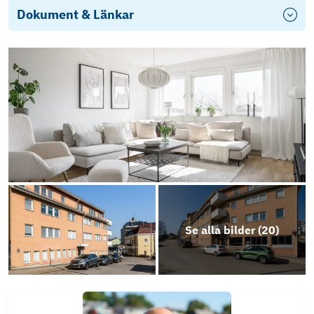
Dokument & Länkar
Stadgar HSB Brf Salen i Alvesta
Årsredovisning-HSB Brf Salen i Alvesta-2023
Energideklaration
Se alla bilder (
20
)