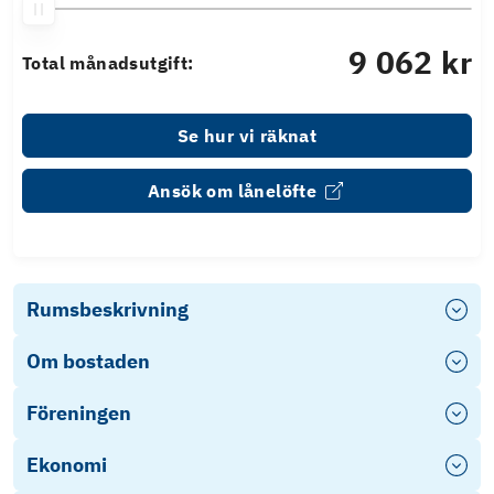
9 062 kr
Total månadsutgift:
Se hur vi räknat
Ansök om lånelöfte
Rumsbeskrivning
Om bostaden
Föreningen
Ekonomi