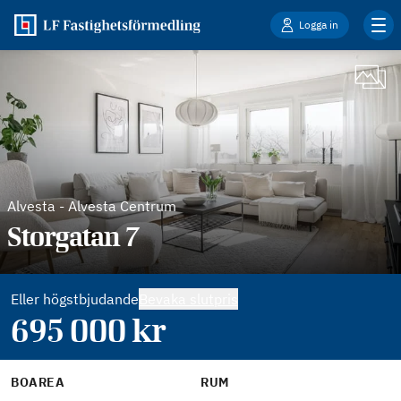
Logga in
Alvesta
-
Alvesta Centrum
Storgatan 7
Eller högstbjudande
Bevaka slutpris
695 000
kr
BOAREA
RUM