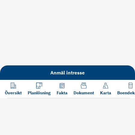
Anmäl intresse
Översikt
Planlösning
Fakta
Dokument
Karta
Boendek
Läs mer