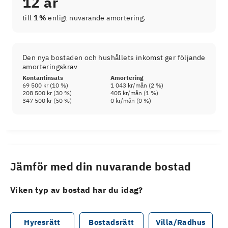
12 år
till
1 %
enligt nuvarande amortering.
Den nya bostaden och hushållets inkomst ger följande
amorteringskrav
Kontantinsats
Amortering
69 500 kr
(
10
%)
1 043 kr
/mån (
2
%)
208 500 kr
(
30
%)
405 kr
/mån (
1
%)
347 500 kr
(
50
%)
0 kr
/mån (
0
%)
Jämför med din nuvarande bostad
Viken typ av bostad har du idag?
Hyresrätt
Bostadsrätt
Villa/Radhus