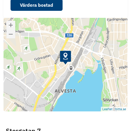
Värdera bostad
Leaflet
|
hitta.se
Storgatan 7