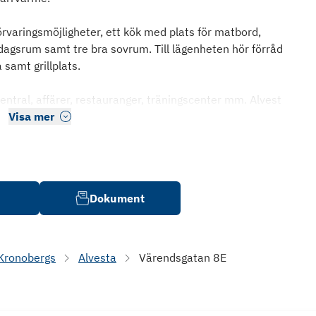
varingsmöjligheter, ett kök med plats för matbord,
dagsrum samt tre bra sovrum. Till lägenheten hör förråd
samt grillplats.
ntral, affärer, restauranger, träningscenter mm. Alvest
Visa mer
Dokument
Kronobergs
Alvesta
Värendsgatan 8E