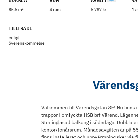
BOAREA
RUM
AVGIFT
VÅ
85,5 m²
4 rum
5 787 kr
1 a
TILLTRÄDE
enligt
överenskommelse
Värendsg
Välkommen till Värendsgatan 8E! Nu finns m
trappor i omtyckta HSB brf Värend. Lägenhe
Stor inglasad balkong i söderläge. Dubbla e
kontor/tonårsrum. Månadsavgiften är på 551
finns installerat och uppvärmning sker via f