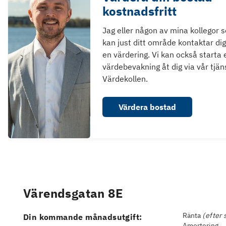
kostnadsfritt
Jag eller någon av mina kollegor 
kan just ditt område kontaktar dig
en värdering. Vi kan också starta 
värdebevakning åt dig via vår tjän
Värdekollen.
Värdera bostad
Värendsgatan 8E
Ränta
(efter 
Din kommande månadsutgift:
Amortering