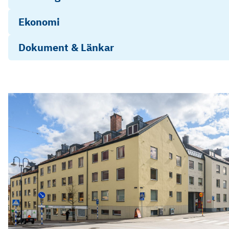
Ekonomi
Dokument & Länkar
Stadgar HSB Brf Värend i Alvesta 2023 (2)
Energideklaration