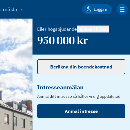
ta mäklare
Logga in
Eller högsbjudande
Bevaka slutpris
950 000
kr
Beräkna din boendekostnad
Intresseanmälan
Anmäl ditt intresse så håller vi dig uppdaterad.
Anmäl intresse