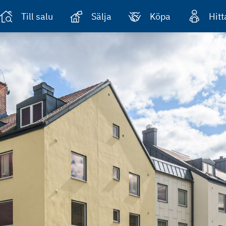
Till salu
Sälja
Köpa
Hit