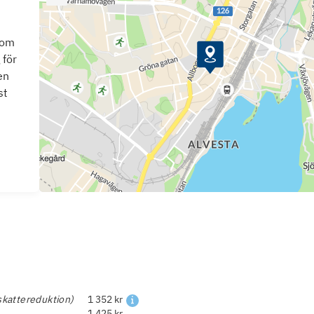
som
 för
en
st
skattereduktion)
1 352 kr
1 425 kr