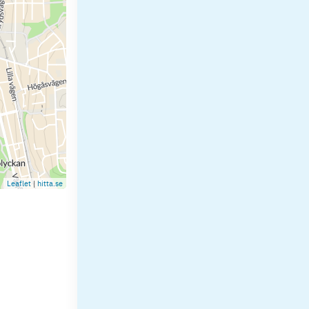
Leaflet
|
hitta.se