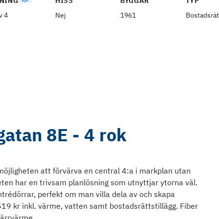
NING
HISS
BYGGÅR
TYP
v 4
Nej
1961
Bostadsrät
atan 8E - 4 rok
öjligheten att förvärva en central 4:a i markplan utan
ten har en trivsam planlösning som utnyttjar ytorna väl.
ntrédörrar, perfekt om man villa dela av och skapa
9 kr inkl. värme, vatten samt bostadsrättstillägg. Fiber
järrvärme.