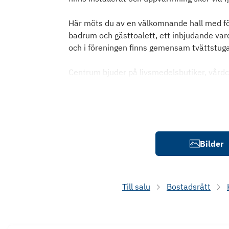
Här möts du av en välkomnande hall med för
badrum och gästtoalett, ett inbjudande var
och i föreningen finns gemensam tvättstuga 
Centrum bjuder på livsmedelsbutiker, vårdce
Bilder
Till salu
Bostadsrätt