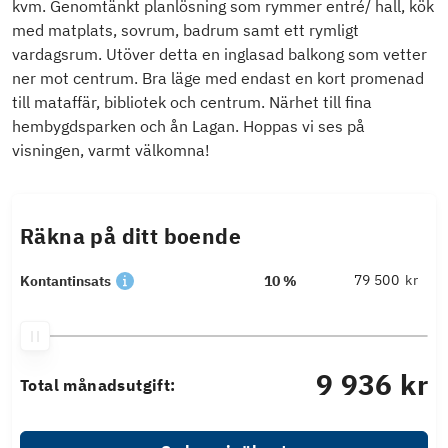
kvm. Genomtänkt planlösning som rymmer entré/ hall, kök
med matplats, sovrum, badrum samt ett rymligt
vardagsrum. Utöver detta en inglasad balkong som vetter
ner mot centrum. Bra läge med endast en kort promenad
till mataffär, bibliotek och centrum. Närhet till fina
hembygdsparken och ån Lagan. Hoppas vi ses på
visningen, varmt välkomna!
Räkna på ditt boende
kr
Kontantinsats
10 %
9 936 kr
Total månadsutgift: