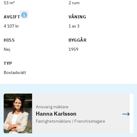
53 m²
2 rum
AVGIFT
VÅNING
4 107 kr
1 av 3
HISS
BYGGÅR
Nej
1959
TYP
Bostadsrätt
Ansvarig mäklare
Hanna Karlsson
Fastighetsmäklare / Franchisetagare