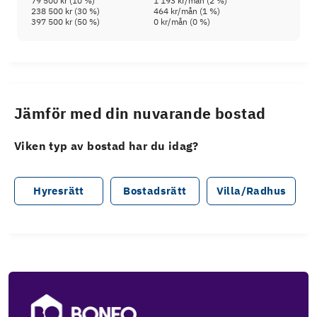
79 500 kr
(
10
%)
1 193 kr
/mån (
2
%)
238 500 kr
(
30
%)
464 kr
/mån (
1
%)
397 500 kr
(
50
%)
0 kr
/mån (
0
%)
Jämför med din nuvarande bostad
Viken typ av bostad har du idag?
Hyresrätt
Bostadsrätt
Villa/Radhus