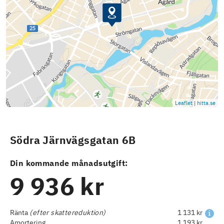
Leaflet
|
hitta.se
Södra Järnvägsgatan 6B
Din kommande månadsutgift:
9 936 kr
Ränta
(efter skattereduktion)
1 131 kr
Amortering
1 193 kr