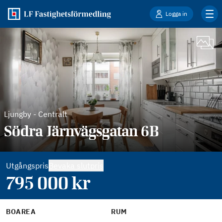
Logga in
Ljungby
-
Centralt
Södra Järnvägsgatan 6B
Utgångspris
Bevaka slutpris
795 000
kr
BOAREA
RUM