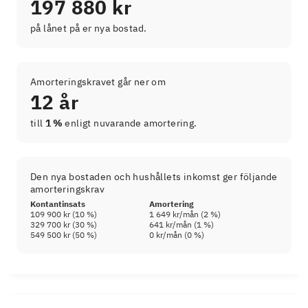
197 880 kr
på lånet på er nya bostad.
Amorteringskravet går ner om
12 år
till
1 %
enligt nuvarande amortering.
Den nya bostaden och hushållets inkomst ger följande
amorteringskrav
Kontantinsats
Amortering
109 900 kr
(
10
%)
1 649 kr
/mån (
2
%)
329 700 kr
(
30
%)
641 kr
/mån (
1
%)
549 500 kr
(
50
%)
0 kr
/mån (
0
%)