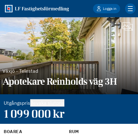
Logga in
Växjö
-
Telestad
Apotekare Reinholds väg 3H
Utgångspris
Bevaka slutpris
1 099 000
kr
BOAREA
RUM