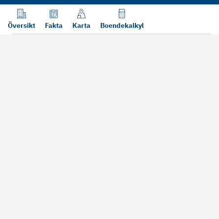
Översikt
Fakta
Karta
Boendekalkyl
Läs mer
Bra att tänka på vid köp
Sälj din bosta