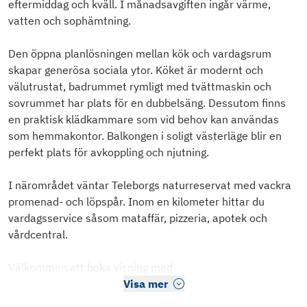
eftermiddag och kväll. I månadsavgiften ingår värme,
vatten och sophämtning.
Den öppna planlösningen mellan kök och vardagsrum
skapar generösa sociala ytor. Köket är modernt och
välutrustat, badrummet rymligt med tvättmaskin och
sovrummet har plats för en dubbelsäng. Dessutom finns
en praktisk klädkammare som vid behov kan användas
som hemmakontor. Balkongen i soligt västerläge blir en
perfekt plats för avkoppling och njutning.
I närområdet väntar Teleborgs naturreservat med vackra
promenad- och löpspår. Inom en kilometer hittar du
vardagsservice såsom mataffär, pizzeria, apotek och
vårdcentral.
Välkommen att boka visning med
Visa mer