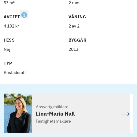
53 m²
2 rum
AVGIFT
VÅNING
4 102 kr
2 av 2
HISS
BYGGÅR
Nej
2013
TYP
Bostadsrätt
Ansvarig mäklare
Lina-Maria Hall
Fastighetsmäklare