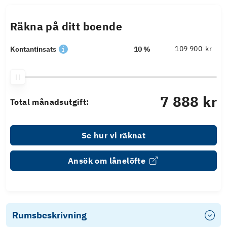
Räkna på ditt boende
kr
Kontantinsats
10 %
7 888 kr
Total månadsutgift:
Se hur vi räknat
Ansök om lånelöfte
Rumsbeskrivning