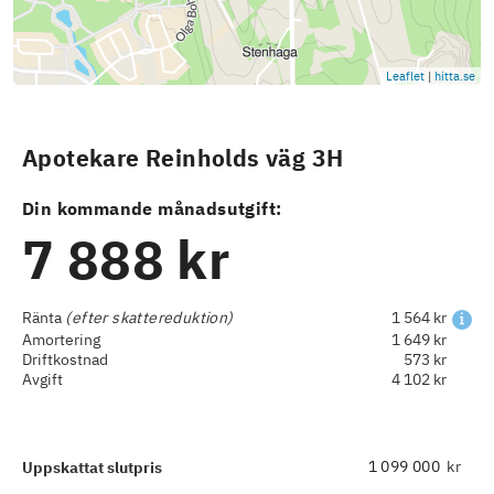
Leaflet
|
hitta.se
Apotekare Reinholds väg 3H
Din kommande månadsutgift:
7 888 kr
Ränta
(efter skattereduktion)
1 564 kr
Amortering
1 649 kr
Driftkostnad
573 kr
Avgift
4 102 kr
kr
Uppskattat slutpris