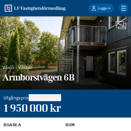
Logga in
Växjö
-
Väster
Armborstvägen 6B
Utgångspris
Bevaka slutpris
1 950 000
kr
BOAREA
RUM