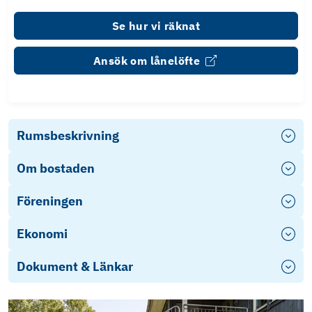
Se hur vi räknat
Ansök om lånelöfte
Rumsbeskrivning
Om bostaden
Föreningen
Ekonomi
Dokument & Länkar
Stadgar