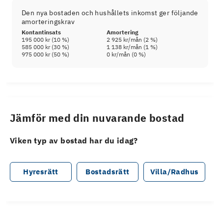
Den nya bostaden och hushållets inkomst ger följande
amorteringskrav
Kontantinsats
Amortering
195 000 kr
(
10
%)
2 925 kr
/mån (
2
%)
585 000 kr
(
30
%)
1 138 kr
/mån (
1
%)
975 000 kr
(
50
%)
0 kr
/mån (
0
%)
Jämför med din nuvarande bostad
Viken typ av bostad har du idag?
Hyresrätt
Bostadsrätt
Villa/Radhus