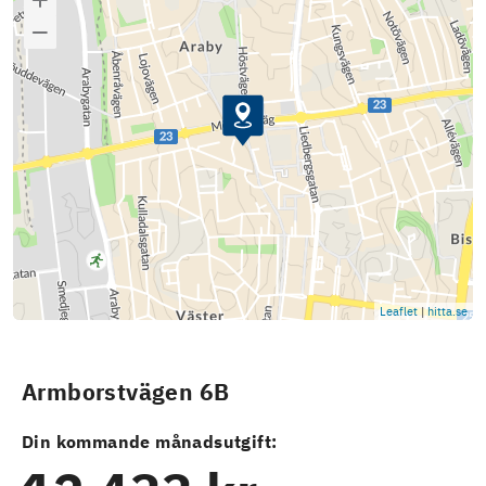
Leaflet
|
hitta.se
Armborstvägen 6B
Din kommande månadsutgift: