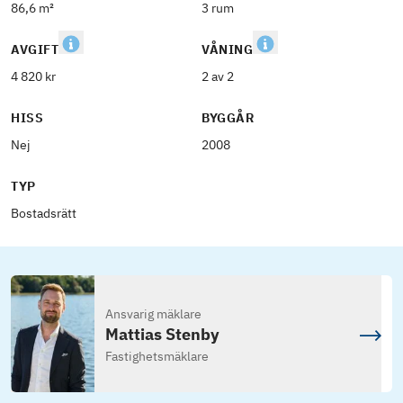
86,6 m²
3 rum
AVGIFT
VÅNING
4 820 kr
2 av 2
HISS
BYGGÅR
Nej
2008
TYP
Bostadsrätt
Ansvarig mäklare
Mattias Stenby
Fastighetsmäklare