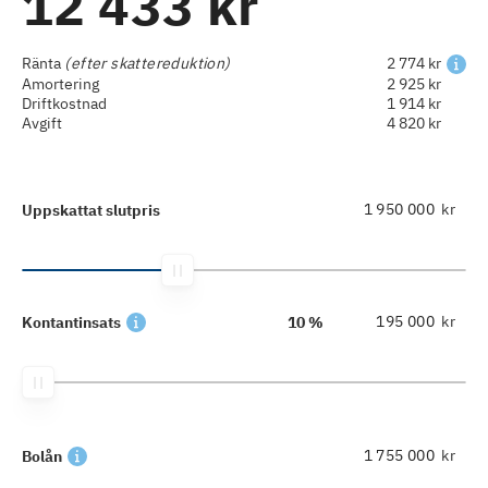
12 433 kr
Ränta
(efter skattereduktion)
2 774 kr
Amortering
2 925 kr
Driftkostnad
1 914 kr
Avgift
4 820 kr
kr
Uppskattat slutpris
kr
Kontantinsats
10 %
kr
Bolån