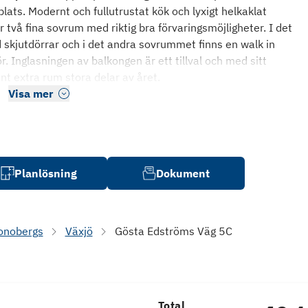
lats. Modernt och fullutrustat kök och lyxigt helkaklat
 två fina sovrum med riktig bra förvaringsmöjligheter. I det
skjutdörrar och i det andra sovrummet finns en walk in
r. Inglasningen av balkongen är ett tillval och med sitt
fint extra rum stora delar av året.
Visa mer
Planlösning
Dokument
onobergs
Växjö
Gösta Edströms Väg 5C
Total