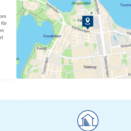
som
 för
en
st