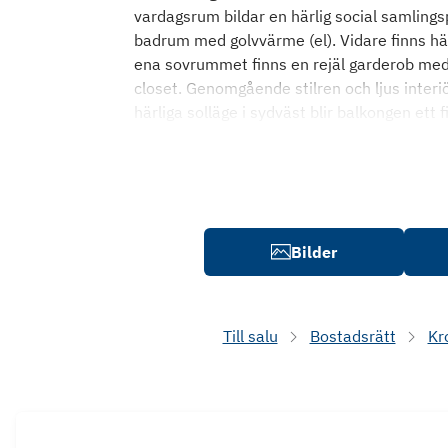
vardagsrum bildar en härlig social samlingsp
badrum med golvvärme (el). Vidare finns här
ena sovrummet finns en rejäl garderob med 
closet. Genomgående stilren och ljus interiö
härliga solläge i sydväst blir balkongen ett 
Bilder
Till salu
Bostadsrätt
Kr