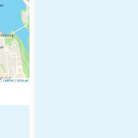
Leaflet
|
hitta.se