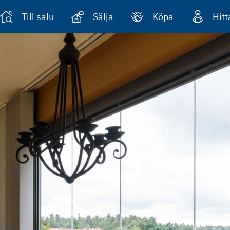
Till salu
Sälja
Köpa
Hit