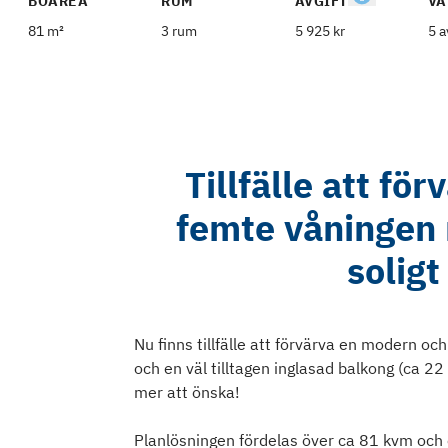
BOAREA
RUM
AVGIFT
VÅ
81 m²
3 rum
5 925 kr
5 a
Tillfälle att fö
femte våningen 
soligt
Nu finns tillfälle att förvärva en modern o
och en väl tilltagen inglasad balkong (ca 2
mer att önska!
Planlösningen fördelas över ca 81 kvm och 