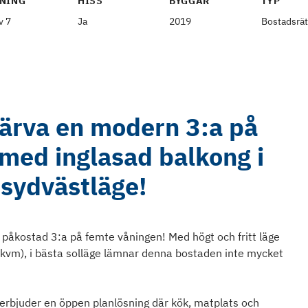
NING
HISS
BYGGÅR
TYP
v 7
Ja
2019
Bostadsrät
rvärva en modern 3:a på
med inglasad balkong i
 sydvästläge!
ch påkostad 3:a på femte våningen! Med högt och fritt läge
2 kvm), i bästa solläge lämnar denna bostaden inte mycket
erbjuder en öppen planlösning där kök, matplats och