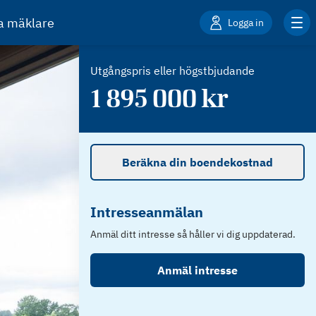
ta mäklare
Logga in
Utgångspris eller högstbjudande
1 895 000
kr
Beräkna din boendekostnad
Intresseanmälan
Anmäl ditt intresse så håller vi dig uppdaterad.
Anmäl intresse