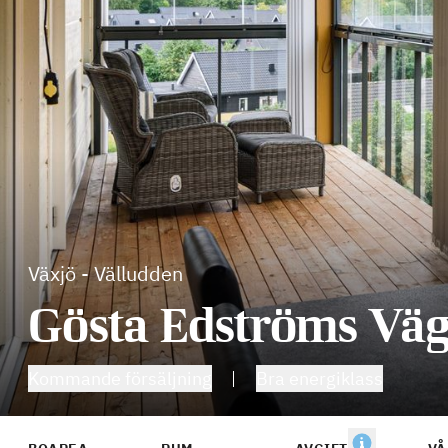
Växjö
-
Välludden
Gösta Edströms Vä
Kommande försäljning
Bra energiklass