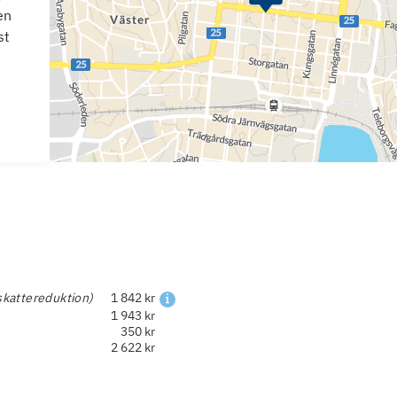
en
st
skattereduktion)
1 842 kr
1 943 kr
350 kr
2 622 kr