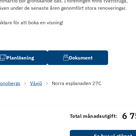
mmartid blir grönskande oas. I föreningen finns tvättstuga,
även under de senaste åren genomfört stora renoveringar.
are för att boka en visning!
Planlösning
Dokument
ronobergs
Växjö
Norra esplanaden 27C
6 7
Total månadsutgift: