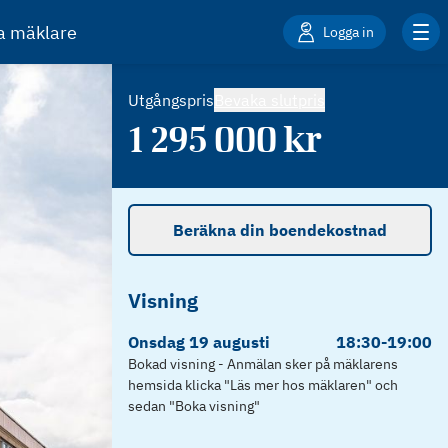
ta mäklare
Logga in
Utgångspris
Bevaka slutpris
1 295 000
kr
Beräkna din boendekostnad
Visning
Onsdag
19
augusti
18:30
-
19:00
Bokad visning - Anmälan sker på mäklarens
hemsida klicka "Läs mer hos mäklaren" och
sedan "Boka visning"