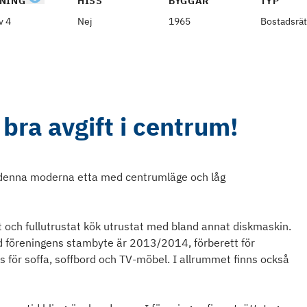
NING
HISS
BYGGÅR
TYP
v 4
Nej
1965
Bostadsrät
bra avgift i centrum!
denna moderna etta med centrumläge och låg
och fullutrustat kök utrustat med bland annat diskmaskin.
 föreningens stambyte är 2013/2014, förberett för
ts för soffa, soffbord och TV-möbel. I allrummet finns också