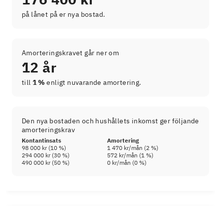
på lånet på er nya bostad.
Amorteringskravet går ner om
12 år
till
1 %
enligt nuvarande amortering.
Den nya bostaden och hushållets inkomst ger följande
amorteringskrav
Kontantinsats
Amortering
98 000 kr
(
10
%)
1 470 kr
/mån (
2
%)
294 000 kr
(
30
%)
572 kr
/mån (
1
%)
490 000 kr
(
50
%)
0 kr
/mån (
0
%)