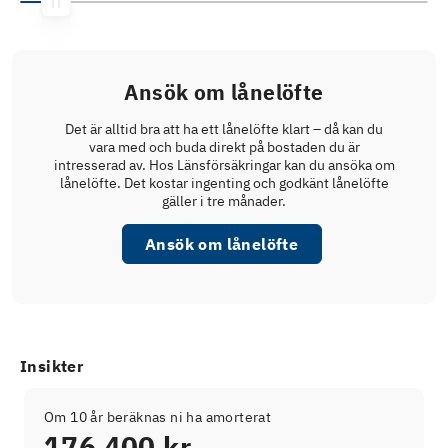
Ansök om lånelöfte
Det är alltid bra att ha ett lånelöfte klart – då kan du
vara med och buda direkt på bostaden du är
intresserad av. Hos Länsförsäkringar kan du ansöka om
lånelöfte. Det kostar ingenting och godkänt lånelöfte
gäller i tre månader.
Ansök om lånelöfte
Insikter
Om 10 år beräknas ni ha amorterat
176 400 kr