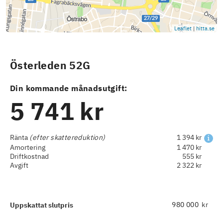
Leaflet
|
hitta.se
Österleden 52G
Din kommande månadsutgift:
5 741 kr
Ränta
(efter skattereduktion)
1 394 kr
Amortering
1 470 kr
Driftkostnad
555 kr
Avgift
2 322 kr
kr
Uppskattat slutpris