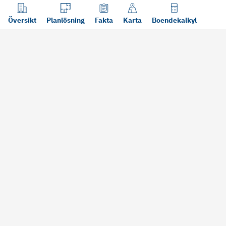
Översikt
Planlösning
Fakta
Karta
Boendekalkyl
Läs mer
Bra att tänka på vid köp
Sälj din bosta
Köper du bostad via oss kan vi
Att sälja sin bostad