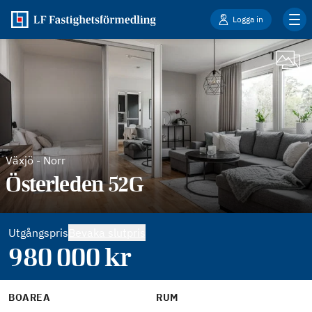
Logga in
Växjö
-
Norr
Österleden 52G
Utgångspris
Bevaka slutpris
980 000
kr
BOAREA
RUM