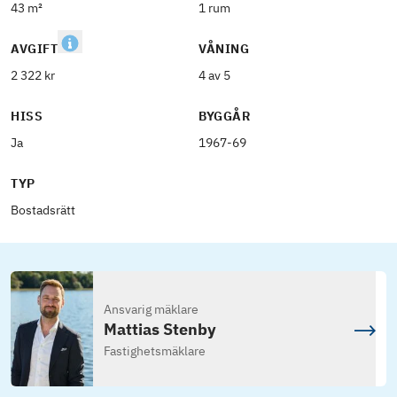
43 m²
1 rum
AVGIFT
VÅNING
2 322 kr
4 av 5
HISS
BYGGÅR
Ja
1967-69
TYP
Bostadsrätt
Ansvarig mäklare
Mattias Stenby
Fastighetsmäklare