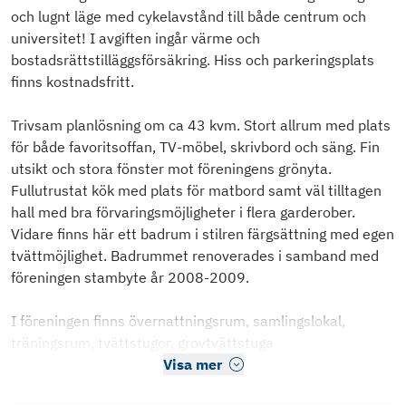
och lugnt läge med cykelavstånd till både centrum och
universitet! I avgiften ingår värme och
bostadsrättstilläggsförsäkring. Hiss och parkeringsplats
finns kostnadsfritt.
Trivsam planlösning om ca 43 kvm. Stort allrum med plats
för både favoritsoffan, TV-möbel, skrivbord och säng. Fin
utsikt och stora fönster mot föreningens grönyta.
Fullutrustat kök med plats för matbord samt väl tilltagen
hall med bra förvaringsmöjligheter i flera garderober.
Vidare finns här ett badrum i stilren färgsättning med egen
tvättmöjlighet. Badrummet renoverades i samband med
föreningen stambyte år 2008-2009.
I föreningen finns övernattningsrum, samlingslokal,
träningsrum, tvättstugor, grovtvättstuga
Visa mer