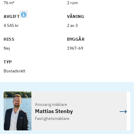
76 m²
2 rum
AVGIFT
VÅNING
4 545 kr
2 av 3
HISS
BYGGÅR
Nej
1967-69
TYP
Bostadsrätt
Ansvarig mäklare
Mattias Stenby
Fastighetsmäklare