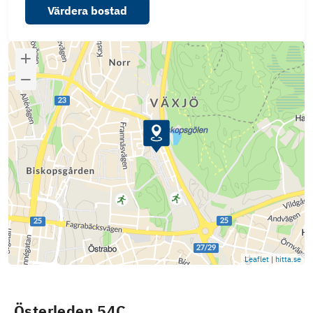
Värdera bostad
Leaflet
|
hitta.se
Österleden 54C