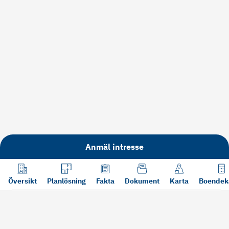
Anmäl intresse
Översikt
Planlösning
Fakta
Dokument
Karta
Boendek