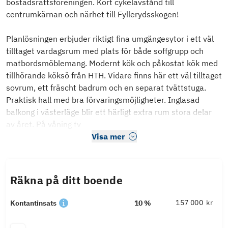
bostadsrättsföreningen. Kort cykelavstånd till
centrumkärnan och närhet till Fyllerydsskogen!
Planlösningen erbjuder riktigt fina umgängesytor i ett väl
tilltaget vardagsrum med plats för både soffgrupp och
matbordsmöblemang. Modernt kök och påkostat kök med
tillhörande köksö från HTH. Vidare finns här ett väl tilltaget
sovrum, ett fräscht badrum och en separat tvättstuga.
Praktisk hall med bra förvaringsmöjligheter. Inglasad
balkong i västerläge blir ett härligt extra rum stora delar
av året. På våning tv
Visa mer
Räkna på ditt boende
kr
Kontantinsats
10 %