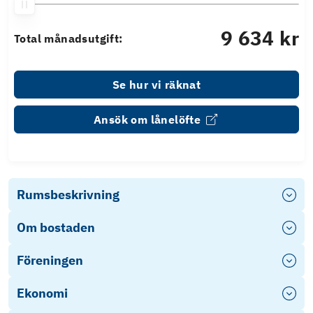
9 634 kr
Total månadsutgift:
Se hur vi räknat
Ansök om lånelöfte
Rumsbeskrivning
Om bostaden
Föreningen
Ekonomi