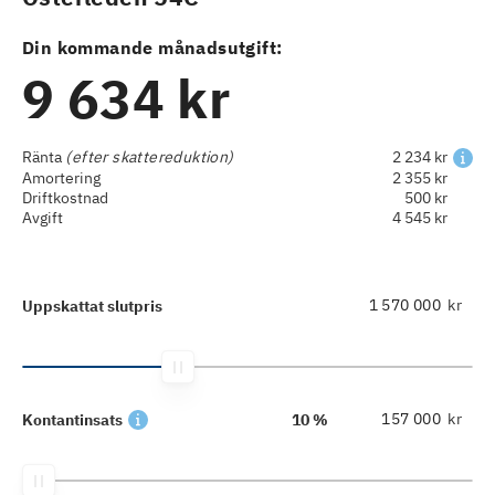
Din kommande månadsutgift:
9 634 kr
Ränta
(efter skattereduktion)
2 234 kr
Amortering
2 355 kr
Driftkostnad
500 kr
Avgift
4 545 kr
kr
Uppskattat slutpris
kr
Kontantinsats
10 %