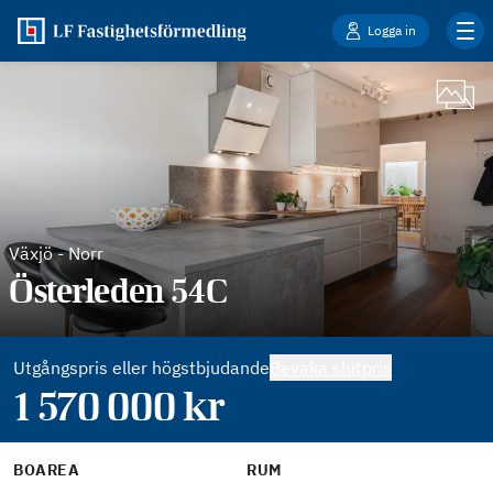
Logga in
Växjö
-
Norr
Österleden 54C
Utgångspris eller högstbjudande
Bevaka slutpris
1 570 000
kr
BOAREA
RUM