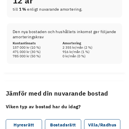
12 år
till
1 %
enligt nuvarande amortering.
Den nya bostaden och hushållets inkomst ger följande
amorteringskrav
Kontantinsats
Amortering
157 000 kr
(
10
%)
2 355 kr
/mån (
2
%)
471 000 kr
(
30
%)
916 kr
/mån (
1
%)
785 000 kr
(
50
%)
0 kr
/mån (
0
%)
Jämför med din nuvarande bostad
Viken typ av bostad har du idag?
Hyresrätt
Bostadsrätt
Villa/Radhus