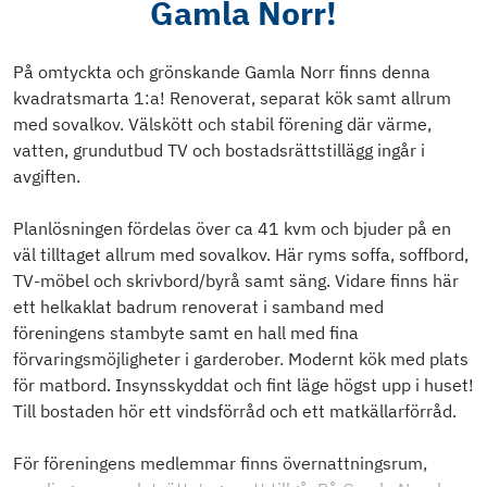
Gamla Norr!
På omtyckta och grönskande Gamla Norr finns denna
kvadratsmarta 1:a! Renoverat, separat kök samt allrum
med sovalkov. Välskött och stabil förening där värme,
vatten, grundutbud TV och bostadsrättstillägg ingår i
avgiften.
Planlösningen fördelas över ca 41 kvm och bjuder på en
väl tilltaget allrum med sovalkov. Här ryms soffa, soffbord,
TV-möbel och skrivbord/byrå samt säng. Vidare finns här
ett helkaklat badrum renoverat i samband med
föreningens stambyte samt en hall med fina
förvaringsmöjligheter i garderober. Modernt kök med plats
för matbord. Insynsskyddat och fint läge högst upp i huset!
Till bostaden hör ett vindsförråd och ett matkällarförråd.
För föreningens medlemmar finns övernattningsrum,