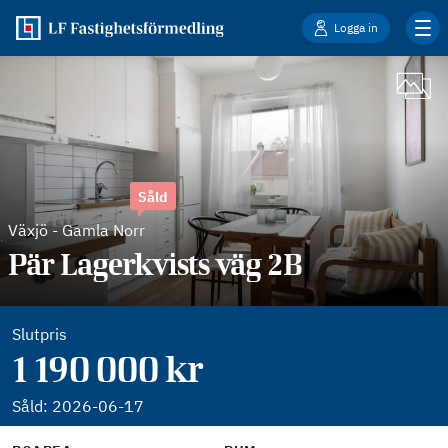
Logga in
Såld
Växjö
-
Gamla Norr
Pär Lagerkvists väg 2B
Slutpris
1 190 000 kr
Såld:
2026-06-17