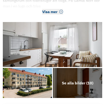
samlingsrum och tvättstugor att tillgå. På Gamla Norr bor
man i en lugn och trivs
Visa mer
Se alla bilder (
10
)