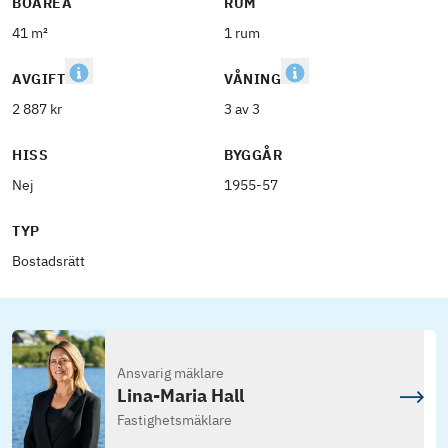
BOAREA
RUM
41 m²
1 rum
AVGIFT
VÅNING
2 887 kr
3 av 3
HISS
BYGGÅR
Nej
1955-57
TYP
Bostadsrätt
Ansvarig mäklare
Lina-Maria Hall
Fastighetsmäklare