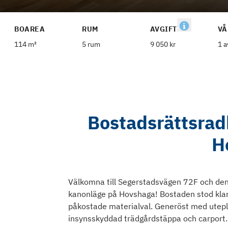
BOAREA
RUM
AVGIFT
VÅ
114 m²
5 rum
9 050 kr
1 a
Bostadsrättsra
H
Välkomna till Segerstadsvägen 72F och de
kanonläge på Hovshaga! Bostaden stod kla
påkostade materialval. Generöst med utepla
insynsskyddad trädgårdstäppa och carport.