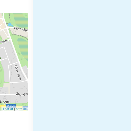
Leaflet
|
hitta.se