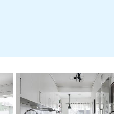
BRF Gryningen - Stadgar