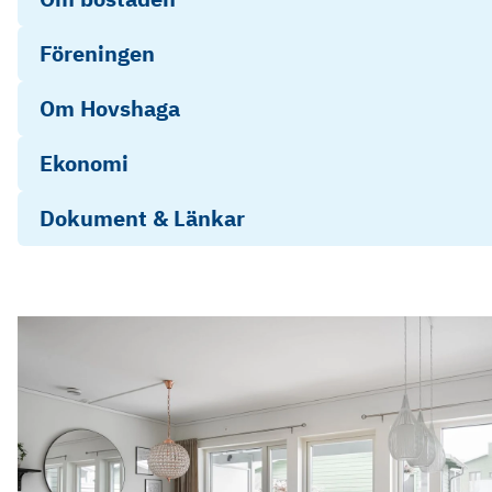
Föreningen
Om Hovshaga
Ekonomi
Dokument & Länkar
BRF Gryningen - Årsredovisning 2024
Objektsbeskrivning