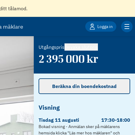
ditt tålamod.
ta mäklare
Logga in
Utgångspris
Bevaka slutpris
2 395 000
kr
Beräkna din boendekostnad
Visning
Tisdag
11
augusti
17:30
-
18:00
Bokad visning - Anmälan sker på mäklarens
hemsida klicka "Läs mer hos mäklaren" och