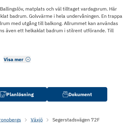
Ballingslöv, matplats och väl tilltaget vardagsrum. Här
kaklat badrum. Golvvärme i hela undervåningen. En trappa
llrum med utgång till balkong. Allrummet kan användas
 även ett helkaklat badrum i stilrent utförande. Till
Visa mer
Planlösning
Dokument
ronobergs
Växjö
Segerstadsvägen 72F