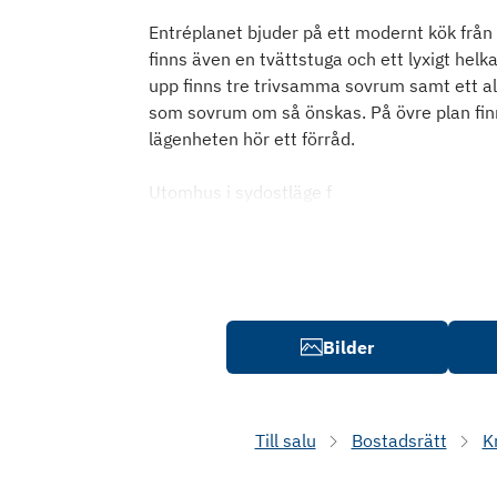
Entréplanet bjuder på ett modernt kök från 
finns även en tvättstuga och ett lyxigt hel
upp finns tre trivsamma sovrum samt ett a
som sovrum om så önskas. På övre plan finns
lägenheten hör ett förråd.
Utomhus i sydostläge f
Bilder
Till salu
Bostadsrätt
K