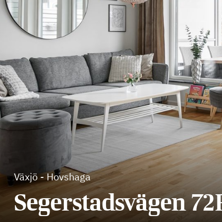
Växjö
-
Hovshaga
Segerstadsvägen 72