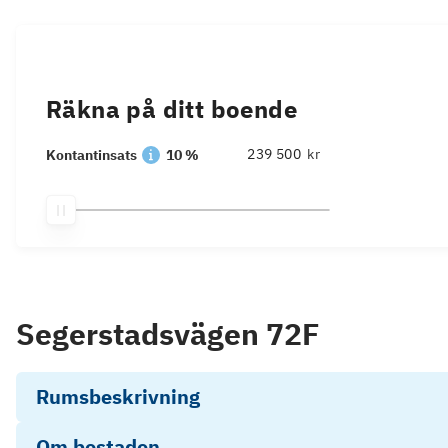
Räkna på ditt boende
kr
Kontantinsats
10 %
Segerstadsvägen 72F
Rumsbeskrivning
Om bostaden