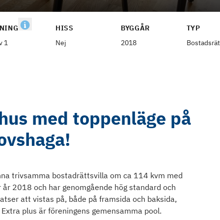
NING
HISS
BYGGÅR
TYP
v 1
Nej
2018
Bostadsrät
dhus med toppenläge på
ovshaga!
nna trivsamma bostadrättsvilla om ca 114 kvm med
r år 2018 och har genomgående hög standard och
tser att vistas på, både på framsida och baksida,
 Extra plus är föreningens gemensamma pool.