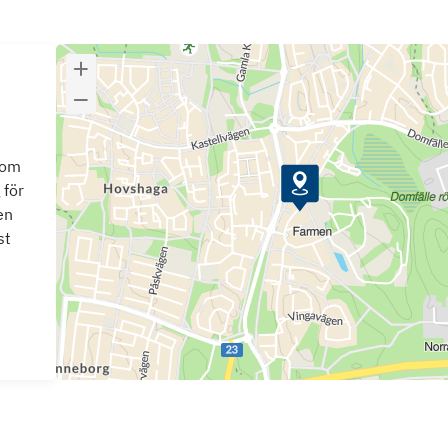
som
 för
en
st