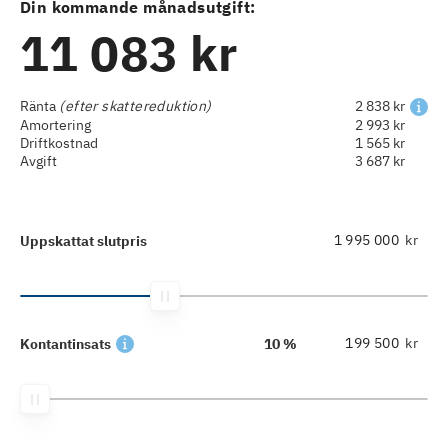
Din kommande månadsutgift:
11 083 kr
Ränta
(efter skattereduktion)
2 838 kr
Amortering
2 993 kr
Driftkostnad
1 565 kr
Avgift
3 687 kr
kr
Uppskattat slutpris
kr
Kontantinsats
10 %