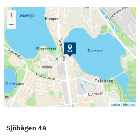
Leaflet
|
hitta.se
Sjöbågen 4A