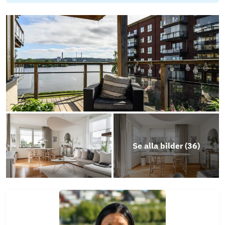
Energideklaration
Planlösning Sjöbågen 4A
Stadgar (76)
Årsredovisning 2025 (25)
Objektsbeskrivning
Se alla bilder (
36
)