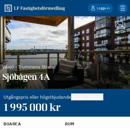
Logga in
Växjö
-
Trummens Strand
Sjöbågen 4A
Utgångspris eller högstbjudande
Bevaka slutpris
1 995 000
kr
BOAREA
RUM