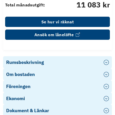
11 083 kr
Total månadsutgift:
Se hur vi räknat
Ansök om lånelöfte
Rumsbeskrivning
Om bostaden
Föreningen
Ekonomi
Dokument & Länkar