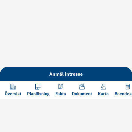
Anmäl intresse
Översikt
Planlösning
Fakta
Dokument
Karta
Boendek