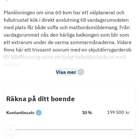
Planlösningen om sina 60 kvm har ett välplanerat och
fullutrustat kök i direkt anslutning till vardagsrumsdelen
med plats får både soffa och matbordsmöblemang. Från
vardagsrummet nås den härliga balkongen som blir som
ett extrarum under de varma sommarmånaderna. Vidare
finns här ett trivsamt sovrum med en skjutdörrsgarderob
för klädförvaring samt ett lyxigt helkaklat badrum med
dusch o
Visa mer
Räkna på ditt boende
kr
Kontantinsats
10 %