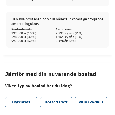
Den nya bostaden och hushållets inkomst ger följande
amorteringskrav
Kontantinsats
Amortering
199 500 kr
(
10
%)
2 993 kr
/mån (
2
%)
598 500 kr
(
30
%)
1 164 kr
/mån (
1
%)
997 500 kr
(
50
%)
0 kr
/mån (
0
%)
Jämför med din nuvarande bostad
Viken typ av bostad har du idag?
Hyresrätt
Bostadsrätt
Villa/Radhus