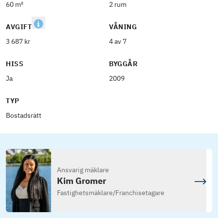
60 m²
2 rum
AVGIFT
VÅNING
3 687 kr
4 av 7
HISS
BYGGÅR
Ja
2009
TYP
Bostadsrätt
Ansvarig mäklare
Kim Gromer
Fastighetsmäklare
/
Franchisetagare