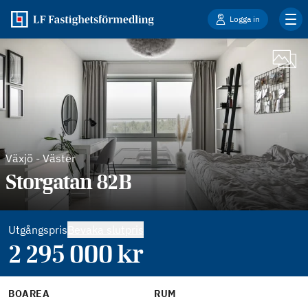
Logga in
Växjö
-
Väster
Storgatan 82B
Utgångspris
Bevaka slutpris
2 295 000
kr
BOAREA
RUM