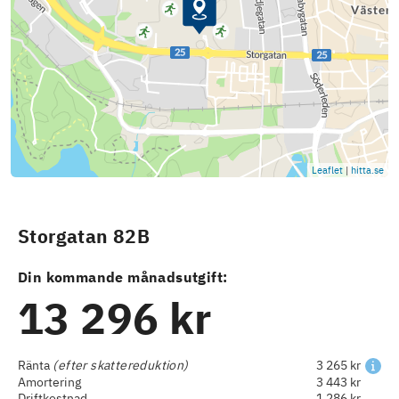
Leaflet
|
hitta.se
Storgatan 82B
Din kommande månadsutgift:
13 296 kr
Ränta
(efter skattereduktion)
3 265 kr
Amortering
3 443 kr
Driftkostnad
1 286 kr