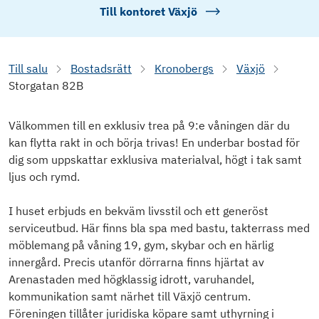
Till kontoret
Växjö
Till salu
Bostadsrätt
Kronobergs
Växjö
Storgatan 82B
Välkommen till en exklusiv trea på 9:e våningen där du
kan flytta rakt in och börja trivas! En underbar bostad för
dig som uppskattar exklusiva materialval, högt i tak samt
ljus och rymd.
I huset erbjuds en bekväm livsstil och ett generöst
serviceutbud. Här finns bla spa med bastu, takterrass med
möblemang på våning 19, gym, skybar och en härlig
innergård. Precis utanför dörrarna finns hjärtat av
Arenastaden med högklassig idrott, varuhandel,
kommunikation samt närhet till Växjö centrum.
Föreningen tillåter juridiska köpare samt uthyrning i