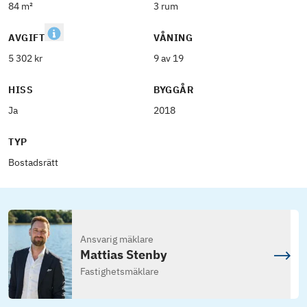
84 m²
3 rum
AVGIFT
VÅNING
5 302 kr
9 av 19
HISS
BYGGÅR
Ja
2018
TYP
Bostadsrätt
Ansvarig mäklare
Mattias Stenby
Fastighetsmäklare