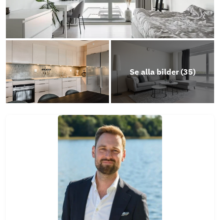
Se alla bilder (
35
)