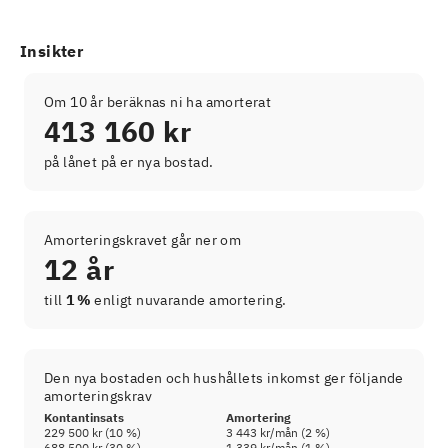
Insikter
Om 10 år beräknas ni ha amorterat
413 160 kr
på lånet på er nya bostad.
Amorteringskravet går ner om
12 år
till
1 %
enligt nuvarande amortering.
Den nya bostaden och hushållets inkomst ger följande
amorteringskrav
Kontantinsats
Amortering
229 500 kr
(
10
%)
3 443 kr
/mån (
2
%)
688 500 kr
(
30
%)
1 339 kr
/mån (
1
%)