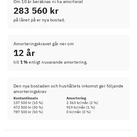
Om 10 år beräknas ni ha amorterat
283 560 kr
på lånet på er nya bostad.
Amorteringskravet går ner om
12 år
till
1 %
enligt nuvarande amortering.
Den nya bostaden och hushållets inkomst ger följande
amorteringskrav
Kontantinsats
Amortering
157 500 kr
(
10
%)
2 363 kr
/mån (
2
%)
472 500 kr
(
30
%)
919 kr
/mån (
1
%)
787 500 kr
(
50
%)
0 kr
/mån (
0
%)