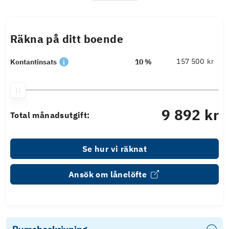
Räkna på ditt boende
kr
Kontantinsats
10 %
9 892 kr
Total månadsutgift:
Se hur vi räknat
Ansök om lånelöfte