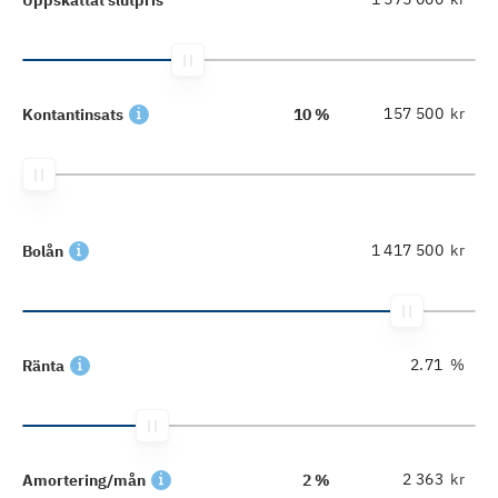
kr
Kontantinsats
10 %
kr
Bolån
%
Ränta
kr
Amortering/mån
2 %