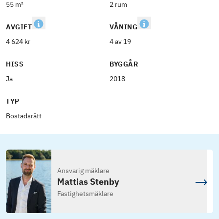
55 m²
2 rum
AVGIFT
VÅNING
4 624 kr
4 av 19
HISS
BYGGÅR
Ja
2018
TYP
Bostadsrätt
Ansvarig mäklare
Mattias Stenby
Fastighetsmäklare