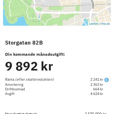
Leaflet
|
hitta.se
Storgatan 82B
Din kommande månadsutgift:
9 892 kr
Ränta
(efter skattereduktion)
2 241 kr
Amortering
2 363 kr
Driftkostnad
664 kr
Avgift
4 624 kr
kr
Uppskattat slutpris