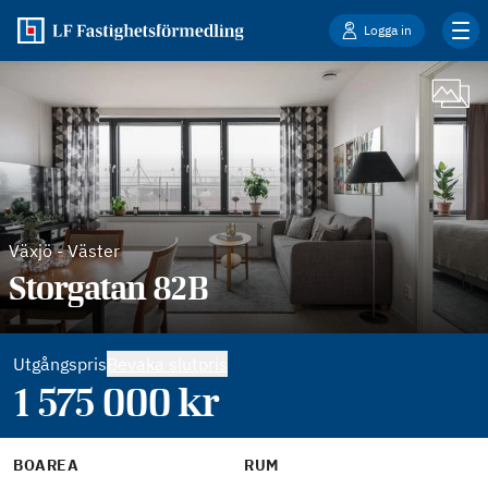
Logga in
Växjö
-
Väster
Storgatan 82B
Utgångspris
Bevaka slutpris
1 575 000
kr
BOAREA
RUM