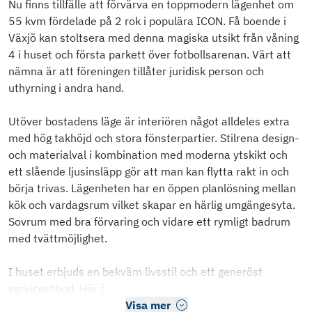
Nu finns tillfälle att förvärva en toppmodern lägenhet om
55 kvm fördelade på 2 rok i populära ICON. Få boende i
Växjö kan stoltsera med denna magiska utsikt från våning
4 i huset och första parkett över fotbollsarenan. Värt att
nämna är att föreningen tillåter juridisk person och
uthyrning i andra hand.
Utöver bostadens läge är interiören något alldeles extra
med hög takhöjd och stora fönsterpartier. Stilrena design-
och materialval i kombination med moderna ytskikt och
ett slående ljusinsläpp gör att man kan flytta rakt in och
börja trivas. Lägenheten har en öppen planlösning mellan
kök och vardagsrum vilket skapar en härlig umgängesyta.
Sovrum med bra förvaring och vidare ett rymligt badrum
med tvättmöjlighet.
I huset erbjuds en bekväm livsstil och ett generöst
serviceutbud. Här f
Visa mer