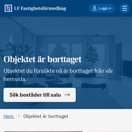
Logga in
Objektet är borttaget
Objektet du försökte nå är borttaget från vår
hemsida.
Sök bostäder till salu
Hem
Objektet är borttaget