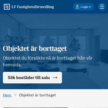
Logga in
Objektet är borttaget
Objektet du försökte nå är borttaget från vår
hemsida.
Sök bostäder till salu
Hem
Objektet är borttaget