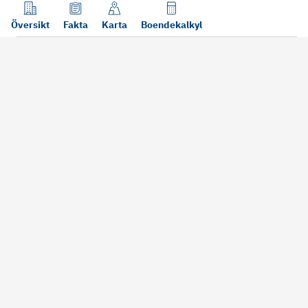
Översikt
Fakta
Karta
Boendekalkyl
Läs mer
Bra att tänka på vid köp
Sälj din bosta
Köper du bostad via oss kan vi
Att sälja sin bostad