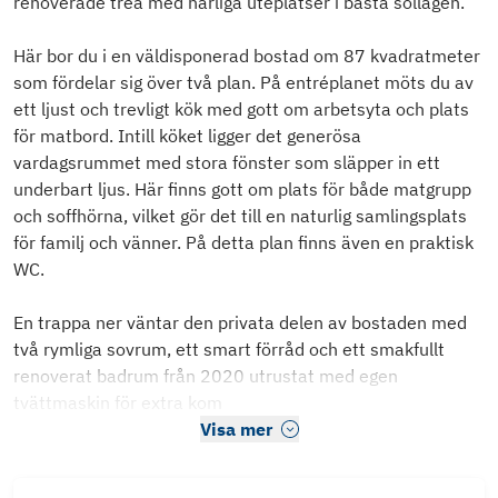
renoverade trea med härliga uteplatser i bästa sollägen.
Här bor du i en väldisponerad bostad om 87 kvadratmeter
som fördelar sig över två plan. På entréplanet möts du av
ett ljust och trevligt kök med gott om arbetsyta och plats
för matbord. Intill köket ligger det generösa
vardagsrummet med stora fönster som släpper in ett
underbart ljus. Här finns gott om plats för både matgrupp
och soffhörna, vilket gör det till en naturlig samlingsplats
för familj och vänner. På detta plan finns även en praktisk
WC.
En trappa ner väntar den privata delen av bostaden med
två rymliga sovrum, ett smart förråd och ett smakfullt
renoverat badrum från 2020 utrustat med egen
tvättmaskin för extra kom
Visa mer