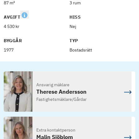
87 m²
3 rum
AVGIFT
HISS
4 530 kr
Nej
BYGGÅR
TYP
1977
Bostadsrätt
Ansvarig mäklare
Therese Andersson
Fastighetsmäklare
/
Gårdar
Extra kontaktperson
Malin Sjöblom