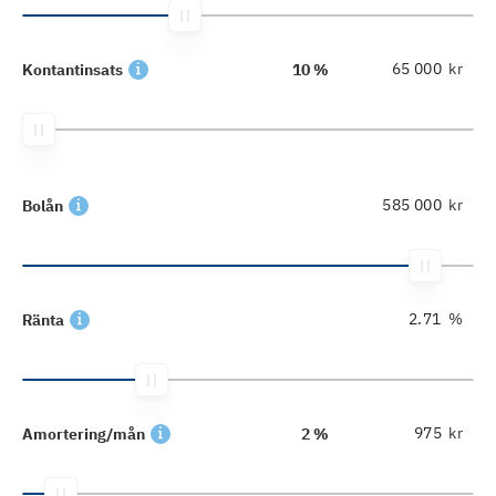
kr
Kontantinsats
10 %
kr
Bolån
%
Ränta
kr
Amortering/mån
2 %