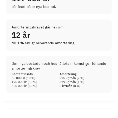
på lånet på er nya bostad.
Amorteringskravet går ner om
12 år
till
1 %
enligt nuvarande amortering.
Den nya bostaden och hushållets inkomst ger följande
amorteringskrav
Kontantinsats
Amortering
65 000 kr
(
10
%)
975 kr
/mån (
2
%)
195 000 kr
(
30
%)
379 kr
/mån (
1
%)
325 000 kr
(
50
%)
0 kr
/mån (
0
%)