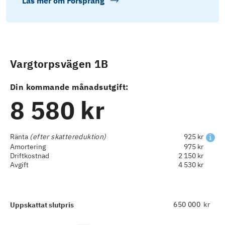
Läs mer om
Försprång
Vargtorpsvägen 1B
Din kommande månadsutgift:
8 580 kr
Ränta
(efter skattereduktion)
925 kr
Amortering
975 kr
Driftkostnad
2 150 kr
Avgift
4 530 kr
kr
Uppskattat slutpris