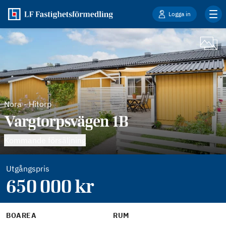
Logga in
Nora
-
Hitorp
Vargtorpsvägen 1B
Kommande försäljning
Utgångspris
650 000
kr
BOAREA
RUM