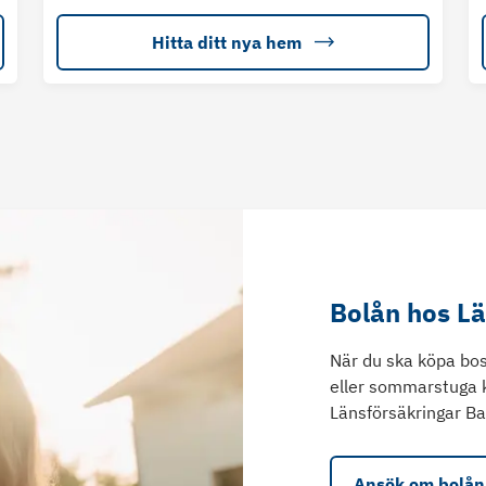
Hitta ditt nya hem
Bolån hos L
När du ska köpa bos
eller sommarstuga 
Länsförsäkringar Ba
Ansök om bolån