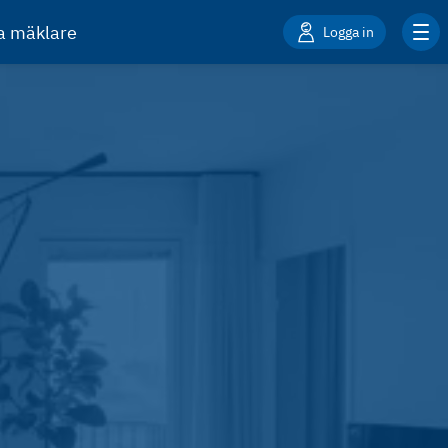
ta mäklare
Logga in