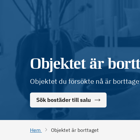
Objektet är bort
Objektet du försökte nå är borttage
Sök bostäder till salu
Hem
Objektet är borttaget