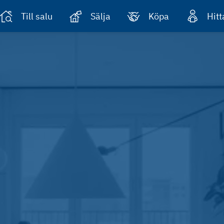
Till salu
Sälja
Köpa
Hit