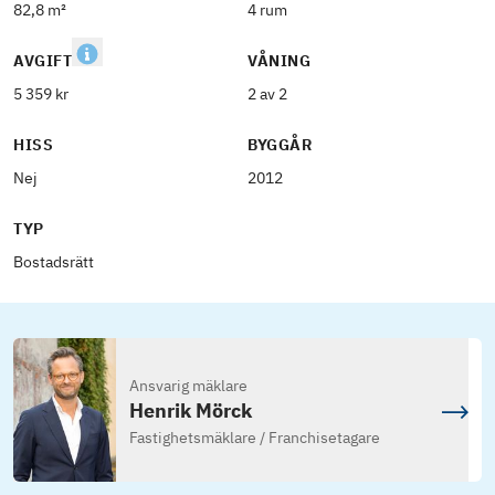
82,8 m²
4 rum
AVGIFT
VÅNING
5 359 kr
2 av 2
HISS
BYGGÅR
Nej
2012
TYP
Bostadsrätt
Ansvarig mäklare
Henrik Mörck
Fastighetsmäklare / Franchisetagare