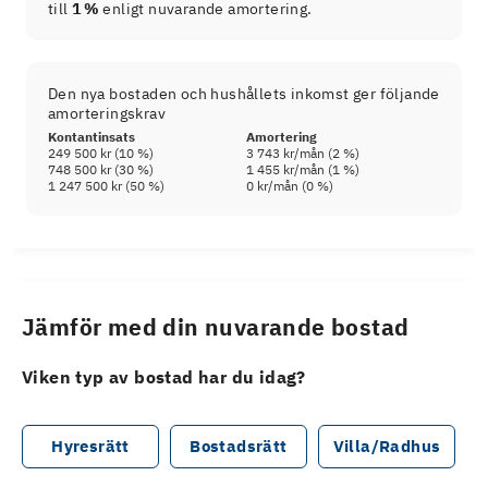
till
1 %
enligt nuvarande amortering.
Den nya bostaden och hushållets inkomst ger följande
amorteringskrav
Kontantinsats
Amortering
249 500 kr
(
10
%)
3 743 kr
/mån (
2
%)
748 500 kr
(
30
%)
1 455 kr
/mån (
1
%)
1 247 500 kr
(
50
%)
0 kr
/mån (
0
%)
Jämför med din nuvarande bostad
Viken typ av bostad har du idag?
Hyresrätt
Bostadsrätt
Villa/Radhus