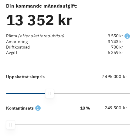
Din kommande månadsutgift:
13 352 kr
Ränta
(efter skattereduktion)
3 550 kr
Amortering
3 743 kr
Driftkostnad
700 kr
Avgift
5 359 kr
kr
Uppskattat slutpris
kr
Kontantinsats
10 %