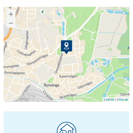
Leaflet
|
hitta.se