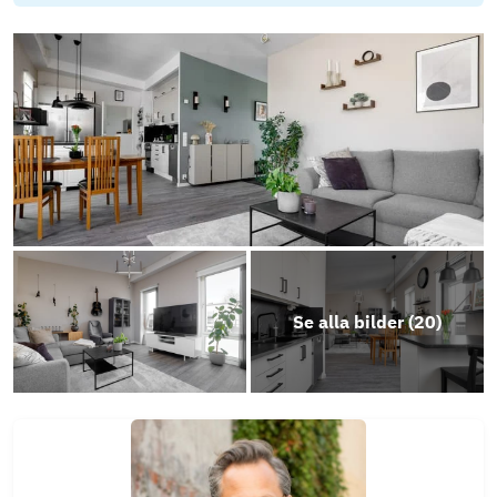
Energideklaration Myrbacksgatan
Årsredovisning Brf Plutonbrigaden -25
Se alla bilder (
20
)