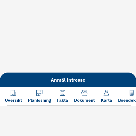
Anmäl intresse
Översikt
Planlösning
Fakta
Dokument
Karta
Boendek