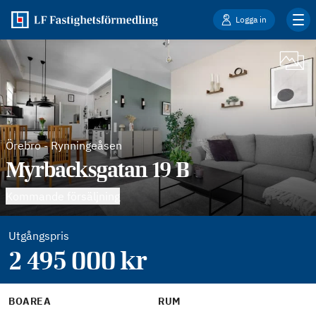
Logga in
Örebro
-
Rynningeåsen
Myrbacksgatan 19 B
Kommande försäljning
Utgångspris
2 495 000
kr
BOAREA
RUM