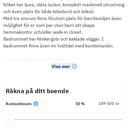
Köket har ljusa, släta luckor, komplett maskinell utrustning
och även plats för både köksbord och köksö.
Med tre sovrum finns förutom plats för barnfamiljen även
möjlighet för er som par utan barn att skapa
hemmakontor och/eller walk-in closet.
Badrummet har klinkergolv och kaklade väggar. I
badrummet finns även en tvättdel med kombimaskin.
I månadsavgiften om 5 359 kr i
Visa mer
Räkna på ditt boende
kr
Kontantinsats
10 %