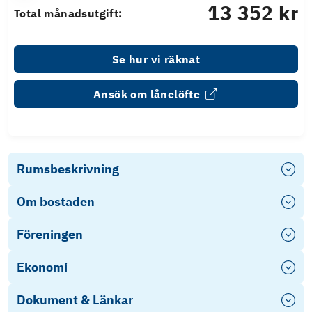
13 352 kr
Total månadsutgift:
Se hur vi räknat
Ansök om lånelöfte
Rumsbeskrivning
Om bostaden
Föreningen
Ekonomi
Dokument & Länkar