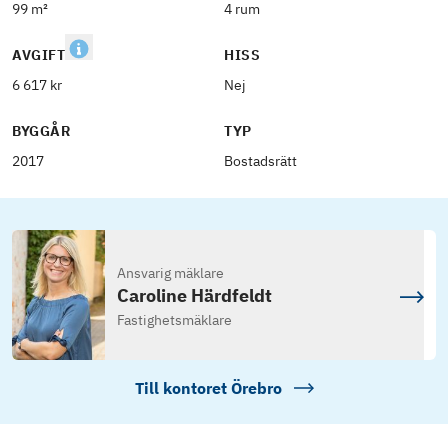
99 m²
4 rum
AVGIFT
HISS
6 617 kr
Nej
BYGGÅR
TYP
2017
Bostadsrätt
Ansvarig mäklare
Caroline Härdfeldt
Fastighetsmäklare
Till kontoret
Örebro