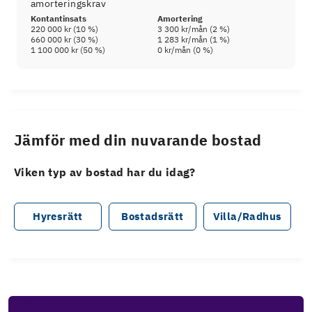
amorteringskrav
Kontantinsats
Amortering
220 000 kr
(
10
%)
3 300 kr
/mån (
2
%)
660 000 kr
(
30
%)
1 283 kr
/mån (
1
%)
1 100 000 kr
(
50
%)
0 kr
/mån (
0
%)
Jämför med din nuvarande bostad
Viken typ av bostad har du idag?
Hyresrätt
Bostadsrätt
Villa/Radhus