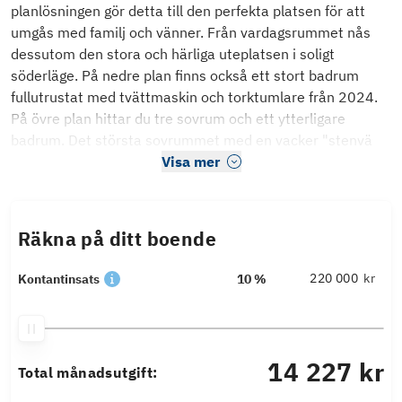
planlösningen gör detta till den perfekta platsen för att
umgås med familj och vänner. Från vardagsrummet nås
dessutom den stora och härliga uteplatsen i soligt
söderläge. På nedre plan finns också ett stort badrum
fullutrustat med tvättmaskin och torktumlare från 2024.
På övre plan hittar du tre sovrum och ett ytterligare
badrum. Det största sovrummet med en vacker "stenvä
Visa mer
Räkna på ditt boende
kr
Kontantinsats
10 %
14 227 kr
Total månadsutgift: