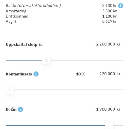
Ränta
(efter skattereduktion)
3 130 kr
Amortering
3 300 kr
Driftkostnad
1 180 kr
Avgift
6 617 kr
kr
Uppskattat slutpris
kr
Kontantinsats
10 %
kr
Bolån