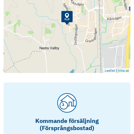
Leaflet
|
hitta.se
Kommande försäljning
(Försprångsbostad)