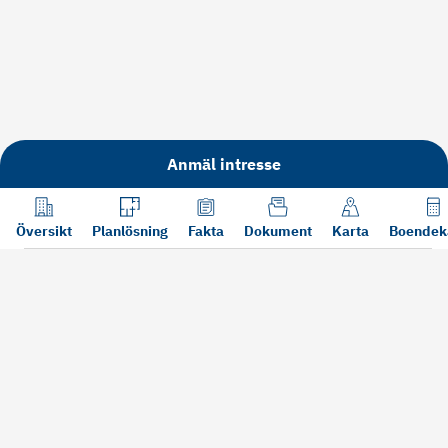
Anmäl intresse
Översikt
Planlösning
Fakta
Dokument
Karta
Boendek
Läs mer