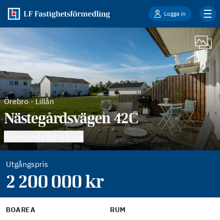
Logga in
Örebro
-
Lillån
Nästegårdsvägen 42C
Kommande försäljning
Utgångspris
2 200 000
kr
BOAREA
RUM