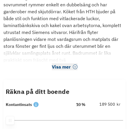
sovrummet rymmer enkelt en dubbelsäng och har
garderober med skjutdörrar. Köket från HTH bjuder på
både stil och funktion med vitlackerade luckor,
laminatbänkskiva och kakel ovan arbetsytorna, komplett
utrustat med Siemens vitvaror. Härifrån flyter
planlösningen vidare mot vardagsrum och matplats där
stora fönster ger fint ljus och där uterummet blir en
självklar samlingsplats året runt. Badrummet är lika
praktiskt som fräscht med tvä
Visa mer
Räkna på ditt boende
kr
Kontantinsats
10 %