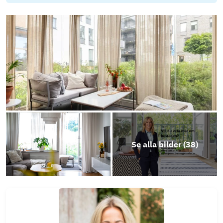
fragelista-publik_2025-09-22_21-53
Energideklaration Brf Selmas Park, Olofsgatan
9
Objektsbeskrivning
Se alla bilder (
38
)