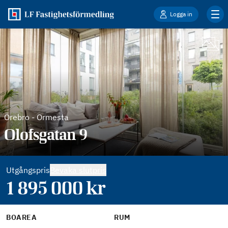
Logga in
Örebro
-
Ormesta
Olofsgatan 9
Utgångspris
Bevaka slutpris
1 895 000
kr
BOAREA
RUM