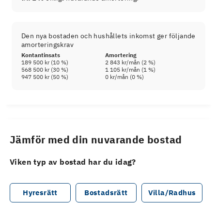
Den nya bostaden och hushållets inkomst ger följande
amorteringskrav
Kontantinsats
Amortering
189 500 kr
(
10
%)
2 843 kr
/mån (
2
%)
568 500 kr
(
30
%)
1 105 kr
/mån (
1
%)
947 500 kr
(
50
%)
0 kr
/mån (
0
%)
Jämför med din nuvarande bostad
Viken typ av bostad har du idag?
Hyresrätt
Bostadsrätt
Villa/Radhus