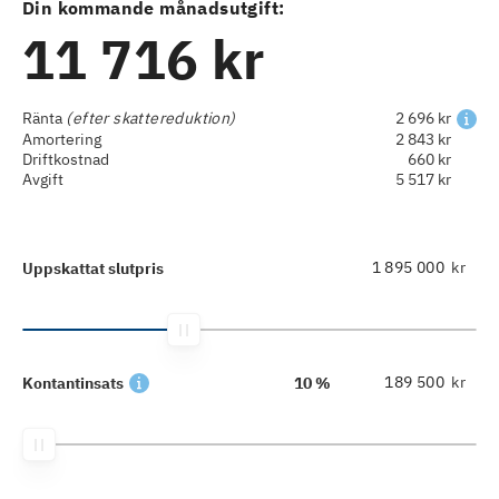
Din kommande månadsutgift:
11 716 kr
Ränta
(efter skattereduktion)
2 696 kr
Amortering
2 843 kr
Driftkostnad
660 kr
Avgift
5 517 kr
kr
Uppskattat slutpris
kr
Kontantinsats
10 %