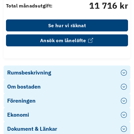
11 716 kr
Total månadsutgift:
Se hur vi räknat
Ansök om lånelöfte
Rumsbeskrivning
Om bostaden
Föreningen
Ekonomi
Dokument & Länkar