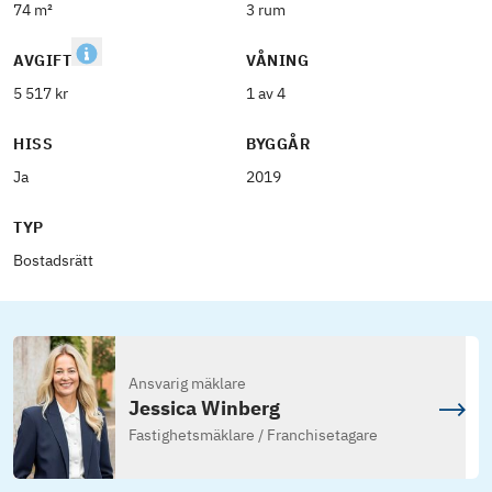
74 m²
3 rum
AVGIFT
VÅNING
5 517 kr
1 av 4
HISS
BYGGÅR
Ja
2019
TYP
Bostadsrätt
Ansvarig mäklare
Jessica Winberg
Fastighetsmäklare / Franchisetagare