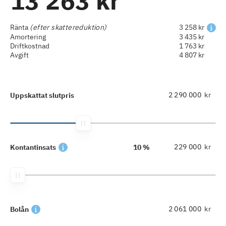
13 263 kr
Ränta
(efter skattereduktion)
3 258 kr
Amortering
3 435 kr
Driftkostnad
1 763 kr
Avgift
4 807 kr
kr
Uppskattat slutpris
kr
Kontantinsats
10 %
kr
Bolån