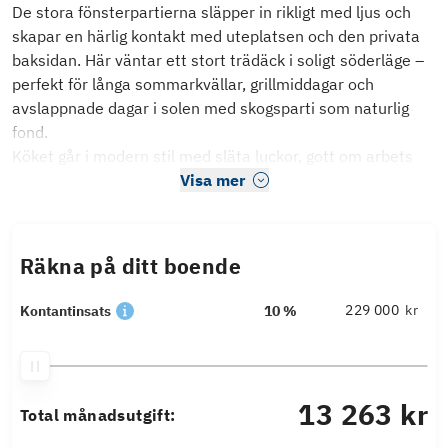
De stora fönsterpartierna släpper in rikligt med ljus och
skapar en härlig kontakt med uteplatsen och den privata
baksidan. Här väntar ett stort trädäck i soligt söderläge –
perfekt för långa sommarkvällar, grillmiddagar och
avslappnade dagar i solen med skogsparti som naturlig
fond.
Köket går i modern stil med släta luckor, gott om arbets
Visa mer
Räkna på ditt boende
kr
Kontantinsats
10 %
13 263 kr
Total månadsutgift: