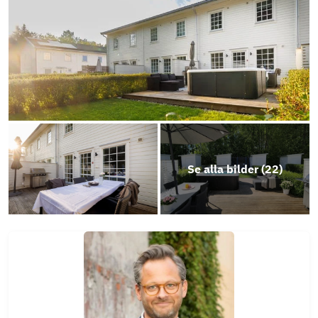
Se alla bilder (
22
)