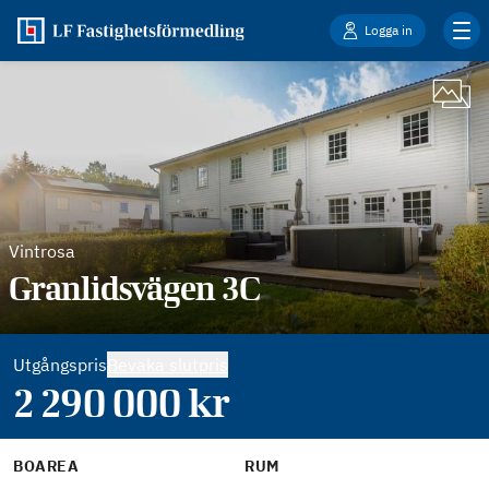
Logga in
Vintrosa
Granlidsvägen 3C
Utgångspris
Bevaka slutpris
2 290 000
kr
BOAREA
RUM