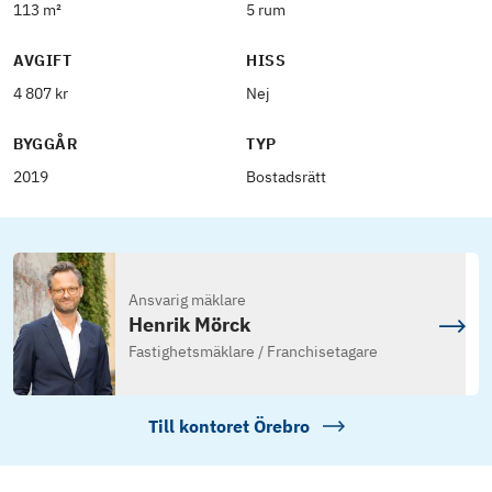
113 m²
5 rum
AVGIFT
HISS
4 807 kr
Nej
BYGGÅR
TYP
2019
Bostadsrätt
Ansvarig mäklare
Henrik Mörck
Fastighetsmäklare / Franchisetagare
Till kontoret
Örebro