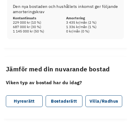
Den nya bostaden och hushållets inkomst ger följande
amorteringskrav
Kontantinsats
Amortering
229 000 kr
(
10
%)
3 435 kr
/mån (
2
%)
687 000 kr
(
30
%)
1 336 kr
/mån (
1
%)
1 145 000 kr
(
50
%)
0 kr
/mån (
0
%)
Jämför med din nuvarande bostad
Viken typ av bostad har du idag?
Hyresrätt
Bostadsrätt
Villa/Radhus