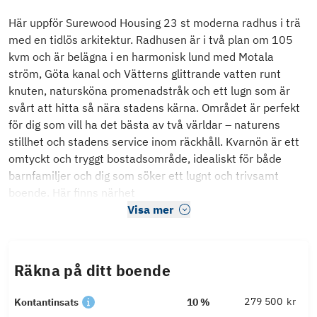
Här uppför Surewood Housing 23 st moderna radhus i trä
med en tidlös arkitektur. Radhusen är i två plan om 105
kvm och är belägna i en harmonisk lund med Motala
ström, Göta kanal och Vätterns glittrande vatten runt
knuten, natursköna promenadstråk och ett lugn som är
svårt att hitta så nära stadens kärna. Området är perfekt
för dig som vill ha det bästa av två världar – naturens
stillhet och stadens service inom räckhåll. Kvarnön är ett
omtyckt och tryggt bostadsområde, idealiskt för både
barnfamiljer och dig som söker ett lugnt och trivsamt
boende. Här finns närhet
Visa mer
Räkna på ditt boende
kr
Kontantinsats
10 %