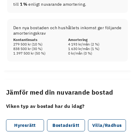
till
1 %
enligt nuvarande amortering.
Den nya bostaden och hushållets inkomst ger följande
amorteringskrav
Kontantinsats
Amortering
279 500 kr
(
10
%)
4 193 kr
/mån (
2
%)
838 500 kr
(
30
%)
1 630 kr
/mån (
1
%)
1 397 500 kr
(
50
%)
0 kr
/mån (
0
%)
Jämför med din nuvarande bostad
Viken typ av bostad har du idag?
Hyresrätt
Bostadsrätt
Villa/Radhus