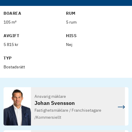
BOAREA
RUM
105 m²
5 rum
AVGIFT
HISS
5 815 kr
Nej
TYP
Bostadsrätt
Ansvarig mäklare
Johan Svensson
Fastighetsmäklare / Franchisetagare
/
Kommersiellt