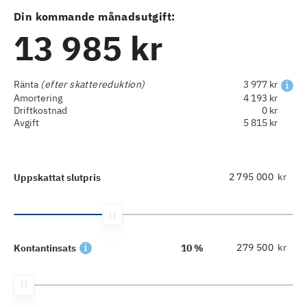
Din kommande månadsutgift:
13 985 kr
Ränta
(efter skattereduktion)
3 977 kr
Amortering
4 193 kr
Driftkostnad
0 kr
Avgift
5 815 kr
kr
Uppskattat slutpris
kr
Kontantinsats
10 %