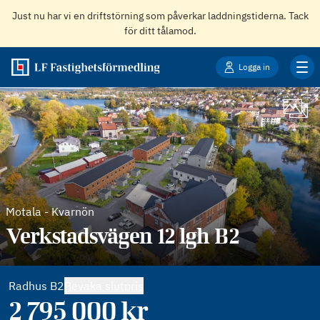
Just nu har vi en driftstörning som påverkar laddningstiderna. Tack
för ditt tålamod.
Till projektet
Logga in
Motala
-
Kvarnön
Verkstadsvägen 12 lgh B2
Radhus B2
Bevaka slutpris
2 795 000
kr