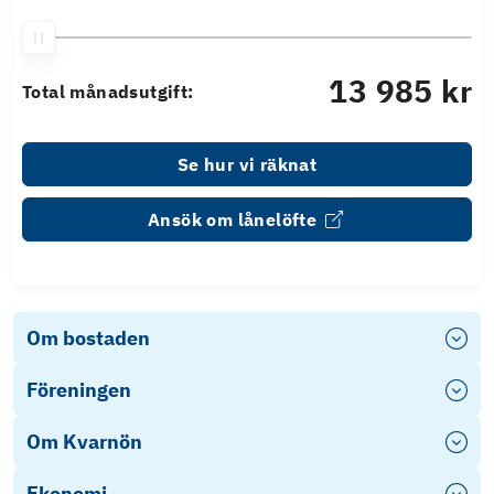
13 985 kr
Total månadsutgift:
Se hur vi räknat
Ansök om lånelöfte
Om bostaden
Föreningen
Om Kvarnön
Ekonomi