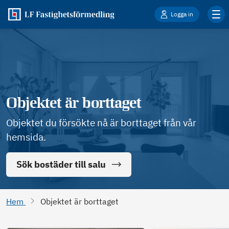
Logga in
Objektet är borttaget
Objektet du försökte nå är borttaget från vår
hemsida.
Sök bostäder till salu
Hem
Objektet är borttaget