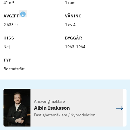
41 m²
1 rum
AVGIFT
VÅNING
2 633 kr
1 av 4
HISS
BYGGÅR
Nej
1963-1964
TYP
Bostadsrätt
Ansvarig mäklare
Albin Isaksson
Fastighetsmäklare / Nyproduktion