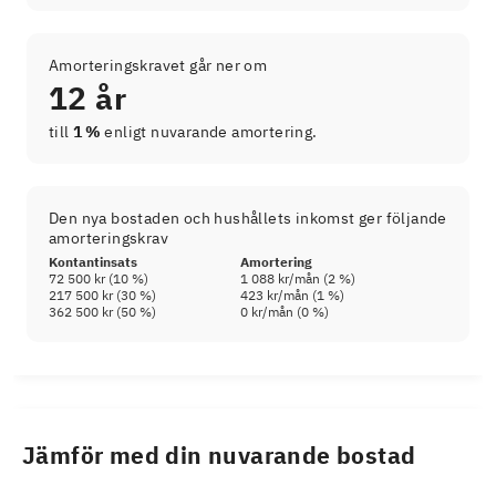
Amorteringskravet går ner om
12 år
till
1 %
enligt nuvarande amortering.
Den nya bostaden och hushållets inkomst ger följande
amorteringskrav
Kontantinsats
Amortering
72 500 kr
(
10
%)
1 088 kr
/mån (
2
%)
217 500 kr
(
30
%)
423 kr
/mån (
1
%)
362 500 kr
(
50
%)
0 kr
/mån (
0
%)
Jämför med din nuvarande bostad