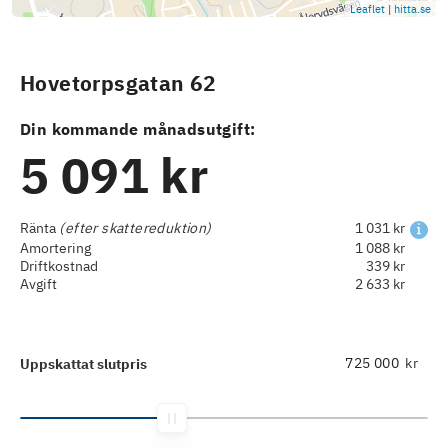
Leaflet
|
hitta.se
Hovetorpsgatan 62
Din kommande månadsutgift:
5 091 kr
Ränta
(efter skattereduktion)
1 031 kr
Amortering
1 088 kr
Driftkostnad
339 kr
Avgift
2 633 kr
kr
Uppskattat slutpris