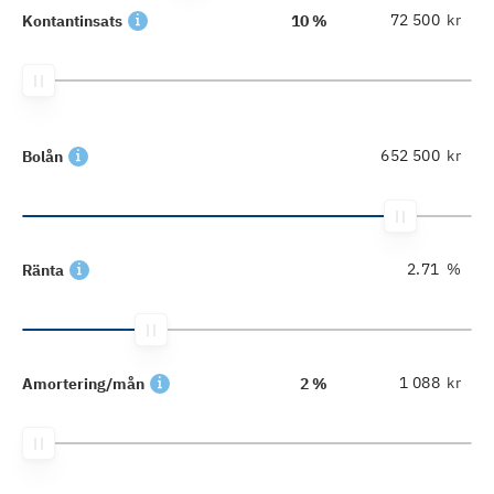
kr
Kontantinsats
10 %
kr
Bolån
%
Ränta
kr
Amortering/mån
2 %