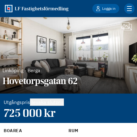
Logga in
Linköping
-
Berga
Hovetorpsgatan 62
Utgångspris
Bevaka slutpris
725 000
kr
BOAREA
RUM