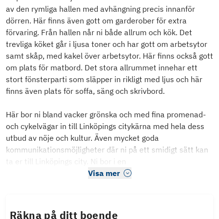
av den rymliga hallen med avhängning precis innanför
dörren. Här finns även gott om garderober för extra
förvaring. Från hallen når ni både allrum och kök. Det
trevliga köket går i ljusa toner och har gott om arbetsytor
samt skåp, med kakel över arbetsytor. Här finns också gott
om plats för matbord. Det stora allrummet innehar ett
stort fönsterparti som släpper in rikligt med ljus och här
finns även plats för soffa, säng och skrivbord.
Här bor ni bland vacker grönska och med fina promenad-
och cykelvägar in till Linköpings citykärna med hela dess
utbud av nöje och kultur. Även mycket goda
kommunikationsmöjligheter där ni på ett smidigt sätt kan
ta er till Linköpings city. Ni bor i en
Visa mer
Räkna på ditt boende