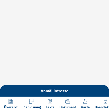
Anmäl intresse
Översikt
Planlösning
Fakta
Dokument
Karta
Boendek