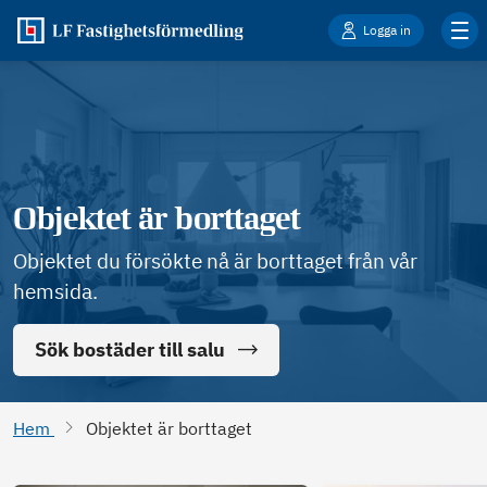
Logga in
Objektet är borttaget
Objektet du försökte nå är borttaget från vår
hemsida.
Sök bostäder till salu
Hem
Objektet är borttaget