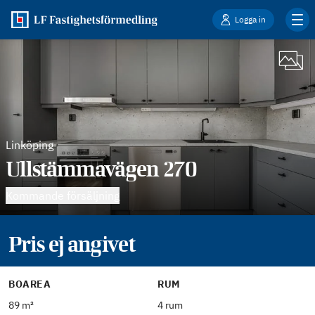
Logga in
Linköping
Ullstämmavägen 270
Kommande försäljning
Pris ej angivet
BOAREA
RUM
89 m²
4 rum