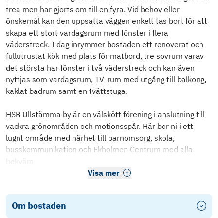
trea men har gjorts om till en fyra. Vid behov eller
önskemål kan den uppsatta väggen enkelt tas bort för att
skapa ett stort vardagsrum med fönster i flera
väderstreck. I dag inrymmer bostaden ett renoverat och
fullutrustat kök med plats för matbord, tre sovrum varav
det största har fönster i två väderstreck och kan även
nyttjas som vardagsrum, TV-rum med utgång till balkong,
kaklat badrum samt en tvättstuga.
HSB Ullstämma by är en välskött förening i anslutning till
vackra grönområden och motionsspår. Här bor ni i ett
lugnt område med närhet till barnomsorg, skola,
busskommunikation och Ekholmen Centrum med alla
bekväm
Visa mer
Om bostaden