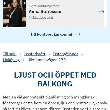
Extra kontaktperson
Anna Sturesson
Mäklarassistent
Till kontoret
Linköping
Till salu
Bostadsrätt
Östergötlands
Linköping
Ullstämmavägen 270
LJUST OCH ÖPPET MED
BALKONG
Med en väl genomtänkt planlösning och mängder av
fönster ger detta hem en öppen, ljus och hemtrevlig känsla
så fort du kliver in genom dörren. Bostaden var tidigare en