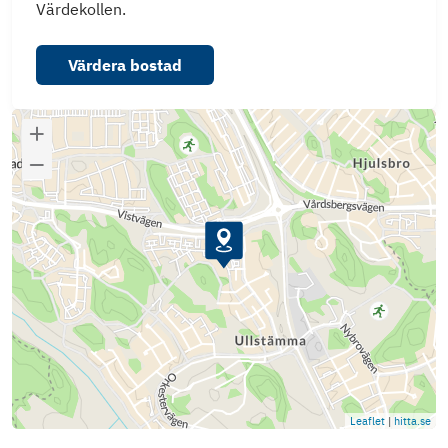
Värdekollen.
Värdera bostad
Leaflet
|
hitta.se