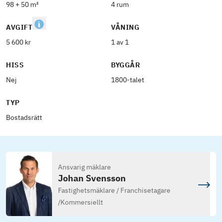
98 + 50 m²
4 rum
AVGIFT
VÅNING
5 600 kr
1 av 1
HISS
BYGGÅR
Nej
1800-talet
TYP
Bostadsrätt
Ansvarig mäklare
Johan Svensson
Fastighetsmäklare / Franchisetagare
/
Kommersiellt