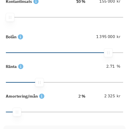
kr
Kontantinsats
10 %
kr
Bolån
%
Ränta
kr
Amortering/mån
2 %