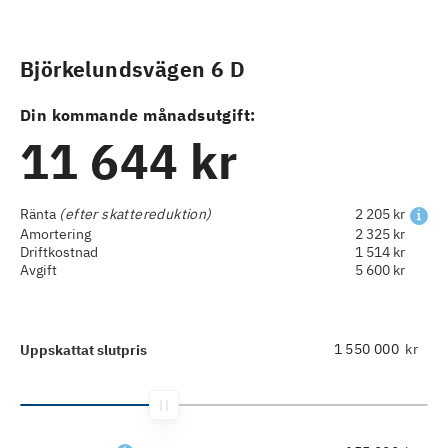
Björkelundsvägen 6 D
Din kommande månadsutgift:
11 644 kr
Ränta
(efter skattereduktion)
2 205 kr
Amortering
2 325 kr
Driftkostnad
1 514 kr
Avgift
5 600 kr
kr
Uppskattat slutpris