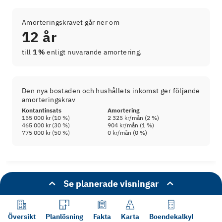
Amorteringskravet går ner om
12 år
till
1 %
enligt nuvarande amortering.
Den nya bostaden och hushållets inkomst ger följande
amorteringskrav
Kontantinsats
Amortering
155 000 kr
(
10
%)
2 325 kr
/mån (
2
%)
465 000 kr
(
30
%)
904 kr
/mån (
1
%)
775 000 kr
(
50
%)
0 kr
/mån (
0
%)
Se planerade visningar
Jämför med din nuvarande bostad
Översikt
Planlösning
Fakta
Karta
Boendekalkyl
Viken typ av bostad har du idag?