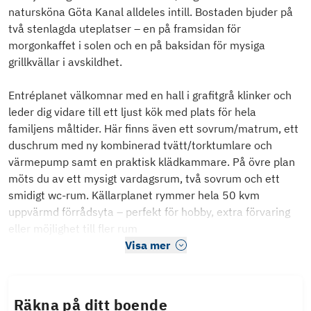
natursköna Göta Kanal alldeles intill. Bostaden bjuder på
två stenlagda uteplatser – en på framsidan för
morgonkaffet i solen och en på baksidan för mysiga
grillkvällar i avskildhet.
Entréplanet välkomnar med en hall i grafitgrå klinker och
leder dig vidare till ett ljust kök med plats för hela
familjens måltider. Här finns även ett sovrum/matrum, ett
duschrum med ny kombinerad tvätt/torktumlare och
värmepump samt en praktisk klädkammare. På övre plan
möts du av ett mysigt vardagsrum, två sovrum och ett
smidigt wc-rum. Källarplanet rymmer hela 50 kvm
uppvärmd förrådsyta – perfekt för hobby, extra förvaring
eller möjlighet till fler rum
Visa mer
Räkna på ditt boende