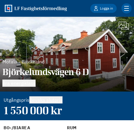
Logga in
Motala
-
Björkelund
Björkelundsvägen 6 D
Bra energiklass
Utgångspris
Bevaka slutpris
1 550 000
kr
BO-/BIAREA
RUM