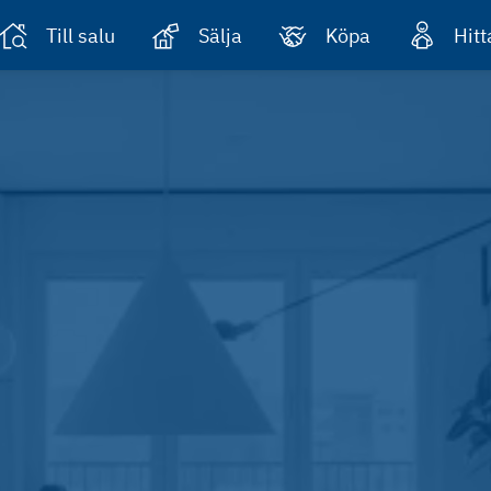
Till salu
Sälja
Köpa
Hit