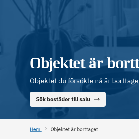
Objektet är bort
Objektet du försökte nå är borttage
Sök bostäder till salu
Hem
Objektet är borttaget