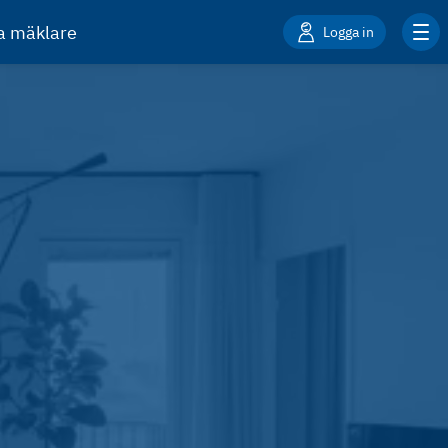
ta mäklare
Logga in