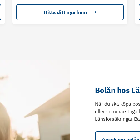
Hitta ditt nya hem
Bolån hos L
När du ska köpa bos
eller sommarstuga 
Länsförsäkringar Ba
Ansök om bolån