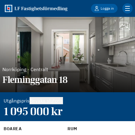
Logga in
Norrköping
-
Centralt
Fleminggatan 18
Utgångspris
Bevaka slutpris
1 095 000
kr
BOAREA
RUM