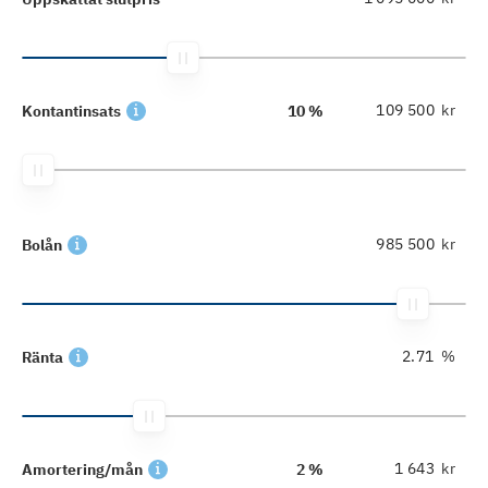
kr
Kontantinsats
10 %
kr
Bolån
%
Ränta
kr
Amortering/mån
2 %