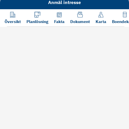
Anmäl intresse
Översikt
Planlösning
Fakta
Dokument
Karta
Boendek
Läs mer