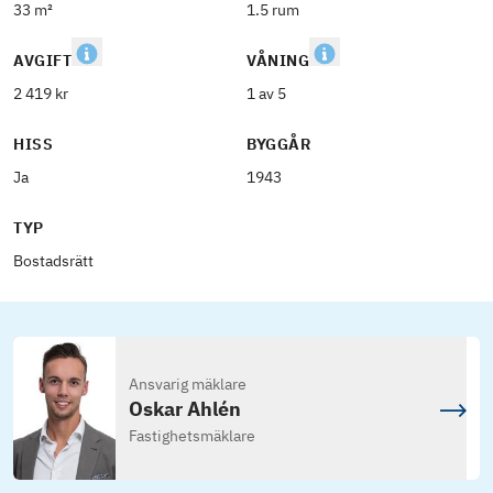
33 m²
1.5 rum
AVGIFT
VÅNING
2 419 kr
1 av 5
HISS
BYGGÅR
Ja
1943
TYP
Bostadsrätt
Ansvarig mäklare
Oskar Ahlén
Fastighetsmäklare