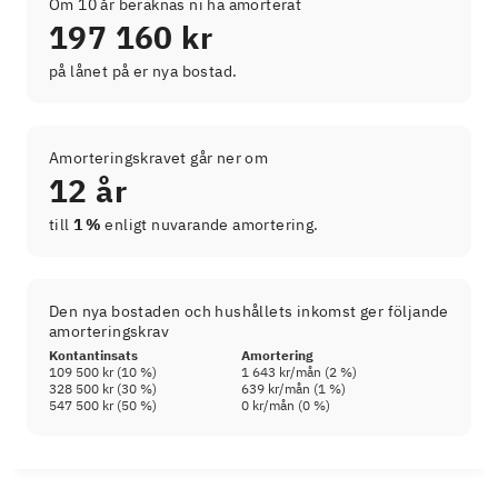
Om 10 år beräknas ni ha amorterat
197 160 kr
på lånet på er nya bostad.
Amorteringskravet går ner om
12 år
till
1 %
enligt nuvarande amortering.
Den nya bostaden och hushållets inkomst ger följande
amorteringskrav
Kontantinsats
Amortering
109 500 kr
(
10
%)
1 643 kr
/mån (
2
%)
328 500 kr
(
30
%)
639 kr
/mån (
1
%)
547 500 kr
(
50
%)
0 kr
/mån (
0
%)