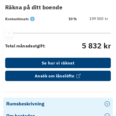
Räkna på ditt boende
kr
Kontantinsats
10 %
5 832 kr
Total månadsutgift:
Se hur vi räknat
Ansök om lånelöfte
Rumsbeskrivning
Om bostaden