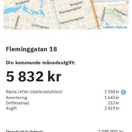
Leaflet
|
hitta.se
Fleminggatan 18
Din kommande månadsutgift:
5 832 kr
Ränta
(efter skattereduktion)
1 558 kr
Amortering
1 643 kr
Driftkostnad
212 kr
Avgift
2 419 kr
kr
Uppskattat slutpris