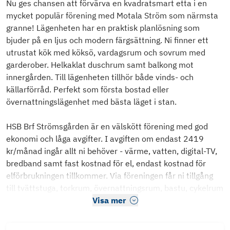
Nu ges chansen att förvärva en kvadratsmart etta i en
mycket populär förening med Motala Ström som närmsta
granne! Lägenheten har en praktisk planlösning som
bjuder på en ljus och modern färgsättning. Ni finner ett
utrustat kök med köksö, vardagsrum och sovrum med
garderober. Helkaklat duschrum samt balkong mot
innergården. Till lägenheten tillhör både vinds- och
källarförråd. Perfekt som första bostad eller
övernattningslägenhet med bästa läget i stan.
HSB Brf Strömsgården är en välskött förening med god
ekonomi och låga avgifter. I avgiften om endast 2419
kr/månad ingår allt ni behöver - värme, vatten, digital-TV,
bredband samt fast kostnad för el, endast kostnad för
elförbrukningen tillkommer. Via föreningen får ni tillgång
till tvättstuga, torkrum, övernattningsrum, bastu, cykelrum
Visa mer