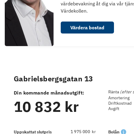
värdebevakning åt dig via vår tjän
Värdekollen.
Värdera bostad
Gabrielsbergsgatan 13
Ränta
(efter 
Din kommande månadsutgift:
Amortering
10 832 kr
Driftkostnad
Avgift
kr
Uppskattat slutpris
Bolån