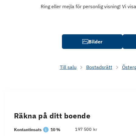
Ring eller mejla för personlig visning! Vi v
Bilder
Till salu
Bostadsrätt
Öster
Räkna på ditt boende
kr
Kontantinsats
10 %