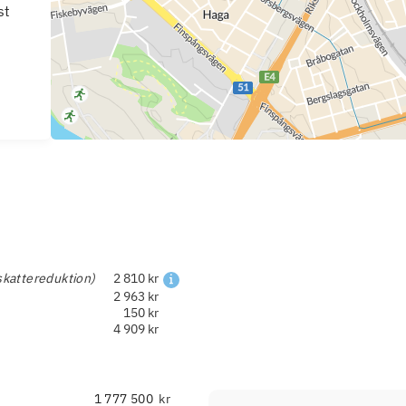
st
skattereduktion)
2 810 kr
2 963 kr
150 kr
4 909 kr
kr