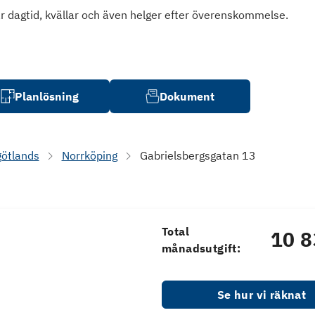
isar dagtid, kvällar och även helger efter överenskommelse.
Planlösning
Dokument
götlands
Norrköping
Gabrielsbergsgatan 13
Total
10 8
månadsutgift:
Se hur vi räknat