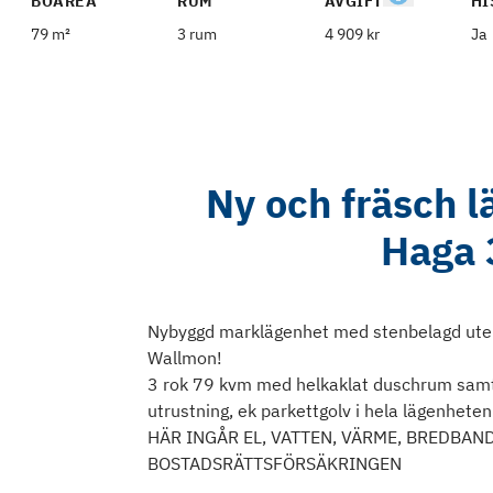
BOAREA
RUM
AVGIFT
HI
79 m²
3 rum
4 909 kr
Ja
Ny och fräsch l
Haga 
Nybyggd marklägenhet med stenbelagd utepl
Wallmon!
3 rok 79 kvm med helkaklat duschrum samt 
utrustning, ek parkettgolv i hela lägenheten
HÄR INGÅR EL, VATTEN, VÄRME, BREDBAN
BOSTADSRÄTTSFÖRSÄKRINGEN