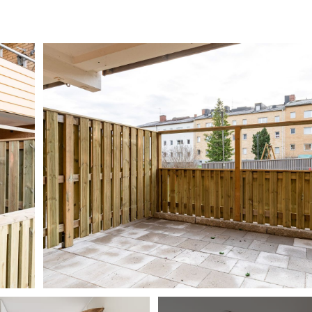
Stadgar HSB brf Wallmon
Därför måste mäklaren ställa frågor
Erbjudande LF Bank