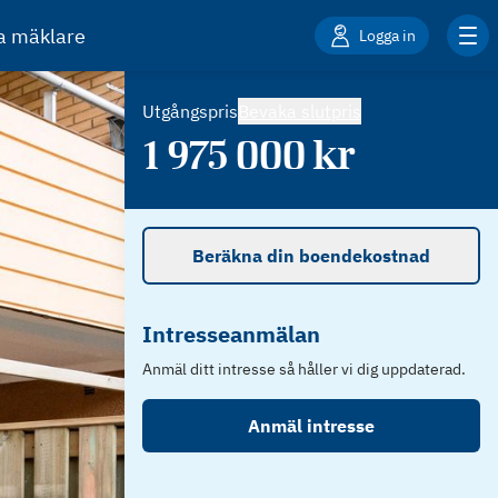
ta mäklare
Logga in
Utgångspris
Bevaka slutpris
1 975 000
kr
Beräkna din boendekostnad
Intresseanmälan
Anmäl ditt intresse så håller vi dig uppdaterad.
Anmäl intresse