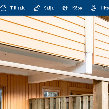
Till salu
Sälja
Köpa
Hit