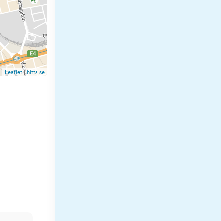
Leaflet
|
hitta.se