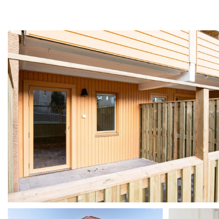
ED _ Gabrielbergsg 9, 11, 13 Norralundsg 28, 30
Planlösning lgh 31 om 3 rok 79 kvm
Årsredovisning 2024 HSB brf Wallmon
Objektsbeskrivning