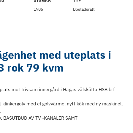
SS
BYGGÅR
TYP
1985
Bostadsrätt
ägenhet med uteplats i
3 rok 79 kvm
ats mot trivsam innergård i Hagas välskötta HSB brf
klinkergolv med el golvvärme, nytt kök med ny maskinell
.
D, BASUTBUD AV TV -KANALER SAMT