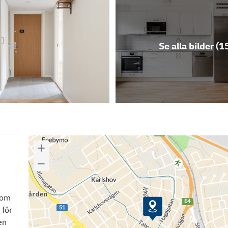
Se alla bilder (
1
som
 för
en