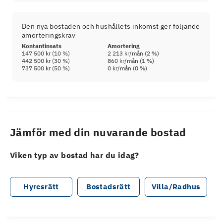
Den nya bostaden och hushållets inkomst ger följande
amorteringskrav
Kontantinsats
Amortering
147 500 kr
(
10
%)
2 213 kr
/mån (
2
%)
442 500 kr
(
30
%)
860 kr
/mån (
1
%)
737 500 kr
(
50
%)
0 kr
/mån (
0
%)
Jämför med din nuvarande bostad
Viken typ av bostad har du idag?
Hyresrätt
Bostadsrätt
Villa/Radhus