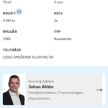
70 m²
3 rum
AVGIFT
HISS
4 383 kr
Ja
BYGGÅR
TYP
1985
Bostadsrätt
TILLTRÄDE
LEDIG OMGÅENDE ELLER ENL ÖK
Ansvarig mäklare
Johan Ahlén
Fastighetsmäklare / Franchisetagare
/
Nyproduktion