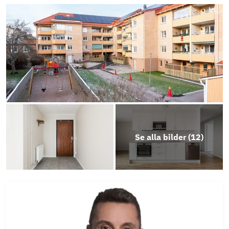
ED _ Gabrielbergsg 9, 11, 13 Norralundsg 28,
30
Stadgar HSB brf Wallmon
Årsredovisning 2023 i HSB brf Wallmon
Planlösning lgh 20 om 3 rok 70 kvm
Se alla bilder (
12
)
Därför måste mäklaren ställa frågor
Erbjudande LF Bank
Objektsbeskrivning