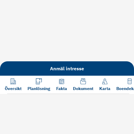
Anmäl intresse
Översikt
Planlösning
Fakta
Dokument
Karta
Boendek
Läs mer