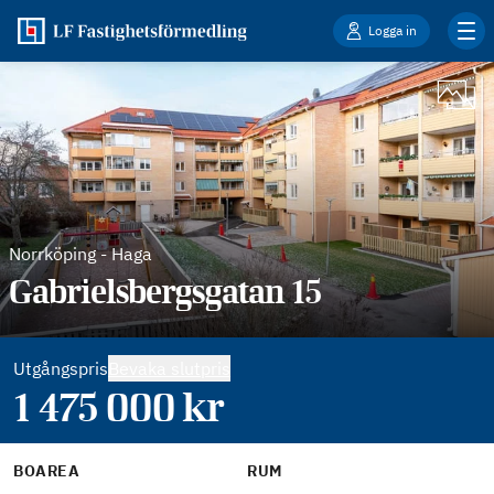
Logga in
Norrköping
-
Haga
Gabrielsbergsgatan 15
Utgångspris
Bevaka slutpris
1 475 000
kr
BOAREA
RUM