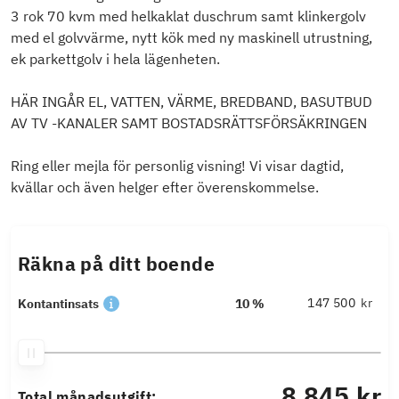
3 rok 70 kvm med helkaklat duschrum samt klinkergolv
med el golvvärme, nytt kök med ny maskinell utrustning,
ek parkettgolv i hela lägenheten.
HÄR INGÅR EL, VATTEN, VÄRME, BREDBAND, BASUTBUD
AV TV -KANALER SAMT BOSTADSRÄTTSFÖRSÄKRINGEN
Ring eller mejla för personlig visning! Vi visar dagtid,
kvällar och även helger efter överenskommelse.
Räkna på ditt boende
kr
Kontantinsats
10 %
8 845 kr
Total månadsutgift: