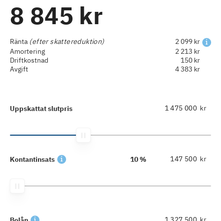
8 845 kr
Ränta
(efter skattereduktion)
2 099 kr
Amortering
2 213 kr
Driftkostnad
150 kr
Avgift
4 383 kr
kr
Uppskattat slutpris
kr
Kontantinsats
10 %
kr
Bolån