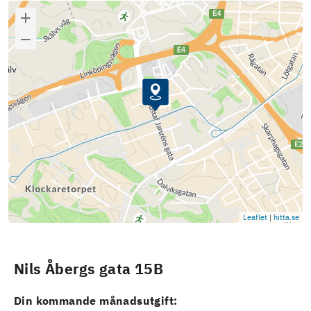
Leaflet
|
hitta.se
Nils Åbergs gata 15B
Din kommande månadsutgift: