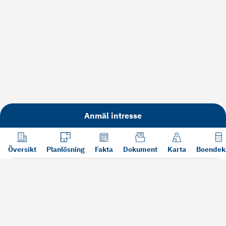
Anmäl intresse
Översikt
Planlösning
Fakta
Dokument
Karta
Boendek
Läs mer