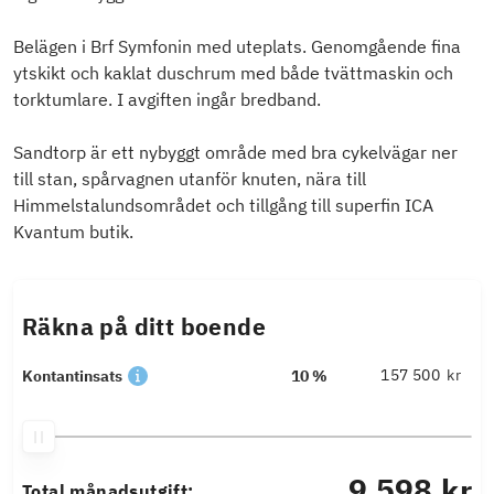
Belägen i Brf Symfonin med uteplats. Genomgående fina
ytskikt och kaklat duschrum med både tvättmaskin och
torktumlare. I avgiften ingår bredband.
Sandtorp är ett nybyggt område med bra cykelvägar ner
till stan, spårvagnen utanför knuten, nära till
Himmelstalundsområdet och tillgång till superfin ICA
Kvantum butik.
Räkna på ditt boende
kr
Kontantinsats
10 %
9 598 kr
Total månadsutgift: