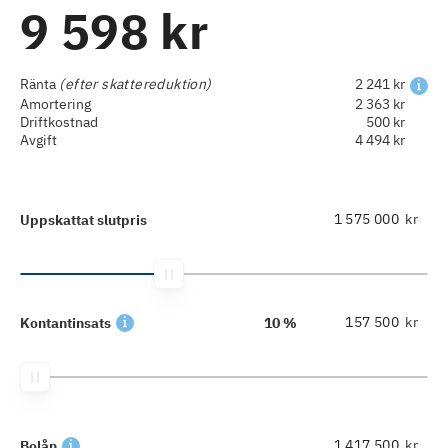
9 598 kr
Ränta
(efter skattereduktion)
2 241 kr
Amortering
2 363 kr
Driftkostnad
500 kr
Avgift
4 494 kr
kr
Uppskattat slutpris
kr
Kontantinsats
10 %
kr
Bolån