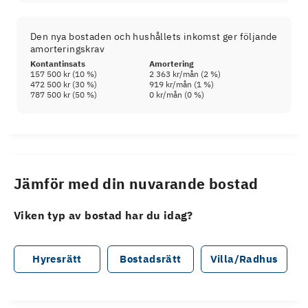
Den nya bostaden och hushållets inkomst ger följande
amorteringskrav
Kontantinsats
Amortering
157 500 kr
(
10
%)
2 363 kr
/mån (
2
%)
472 500 kr
(
30
%)
919 kr
/mån (
1
%)
787 500 kr
(
50
%)
0 kr
/mån (
0
%)
Jämför med din nuvarande bostad
Viken typ av bostad har du idag?
Hyresrätt
Bostadsrätt
Villa/Radhus