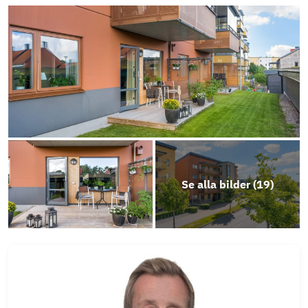
Energideklaration
Stadgar
Därför måste mäklaren ställa frågor
Årsredovisning
Erbjudande LF Bank
Se alla bilder (
19
)
Objektsbeskrivning