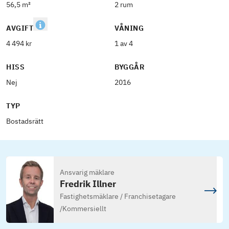
56,5 m²
2 rum
AVGIFT
VÅNING
4 494 kr
1 av 4
HISS
BYGGÅR
Nej
2016
TYP
Bostadsrätt
Ansvarig mäklare
Fredrik Illner
Fastighetsmäklare / Franchisetagare
/
Kommersiellt