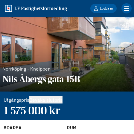
Logga in
Norrköping
-
Kneippen
Nils Åbergs gata 15B
Utgångspris
Bevaka slutpris
1 575 000
kr
BOAREA
RUM