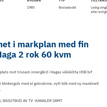
SS
BYGGÅR
TYP
TILLTRÄ
1985
Bostadsrätt
Ledig omg
eller enlig
et i markplan med fin
 Haga 2 rok 60 kvm
ats mot trivsam innergård i Hagas välskötta HSB brf
klinkergolv med el golvvärme, nytt kök med ny maskinell
.
D, BASUTBUD AV TV -KANALER SAMT