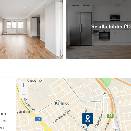
Se alla bilder (
1
som
 för
en