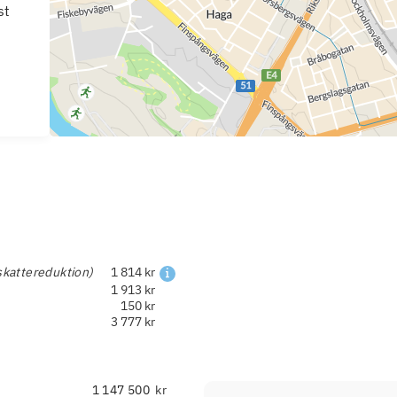
st
skattereduktion)
1 814 kr
1 913 kr
150 kr
3 777 kr
kr