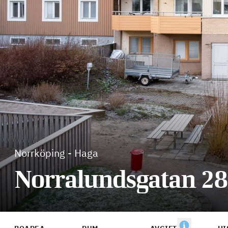
Norrköping
-
Haga
Norralundsgatan 2