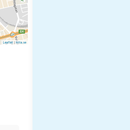
Leaflet
|
hitta.se