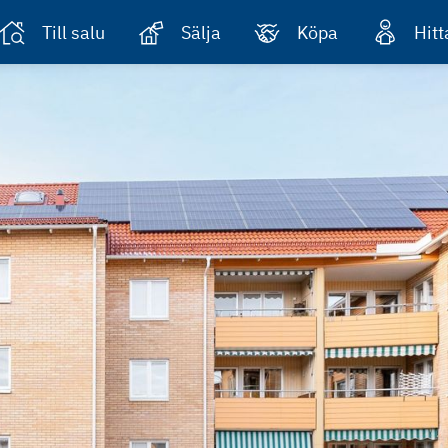
Till salu
Sälja
Köpa
Hit