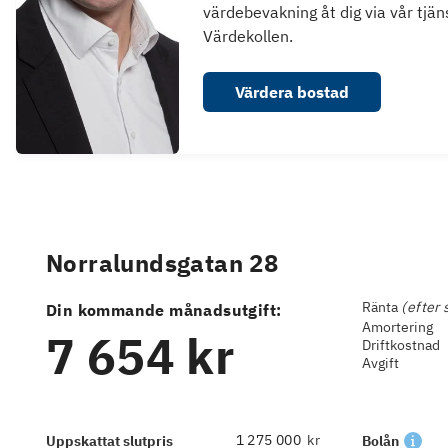
värdebevakning åt dig via vår tjän
Värdekollen.
Värdera bostad
Norralundsgatan 28
Ränta
(efter 
Din kommande månadsutgift:
Amortering
7 654 kr
Driftkostnad
Avgift
kr
Uppskattat slutpris
Bolån