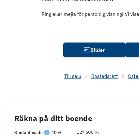
Ring eller mejla för personlig visning! Vi v
Bilder
Till salu
Bostadsrätt
Öste
Räkna på ditt boende
kr
Kontantinsats
10 %