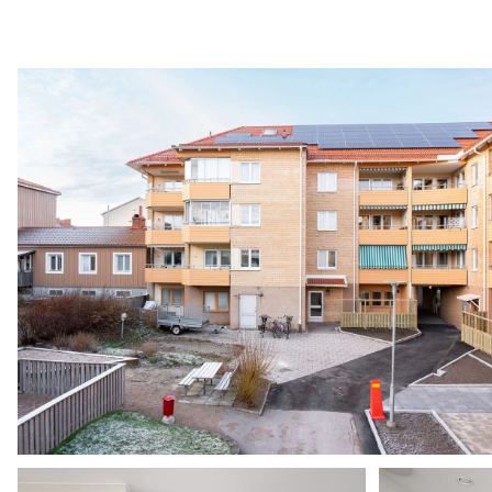
ED _ Gabrielbergsg 9, 11, 13 Norralundsg 28, 30
Planlösning lgh 10 om 2 rok 60 kvm
Årsredovisning 2024 HSB brf Wallmon
Objektsbeskrivning