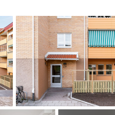
Stadgar HSB brf Wallmon
Därför måste mäklaren ställa frågor
Erbjudande LF Bank