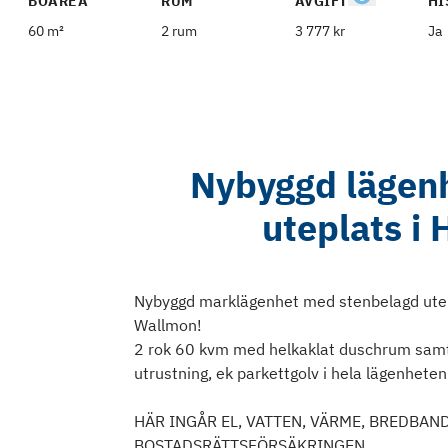
BOAREA
RUM
AVGIFT
HI
60 m²
2 rum
3 777 kr
Ja
Nybyggd lägenh
uteplats i
Nybyggd marklägenhet med stenbelagd utepl
Wallmon!
2 rok 60 kvm med helkaklat duschrum samt 
utrustning, ek parkettgolv i hela lägenheten
HÄR INGÅR EL, VATTEN, VÄRME, BREDBAN
BOSTADSRÄTTSFÖRSÄKRINGEN