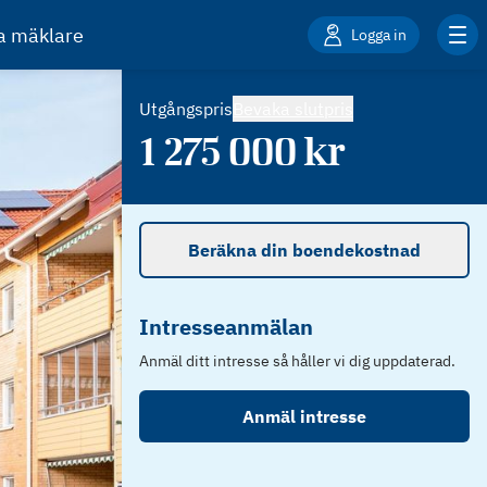
ta mäklare
Logga in
Utgångspris
Bevaka slutpris
1 275 000
kr
Beräkna din boendekostnad
Intresseanmälan
Anmäl ditt intresse så håller vi dig uppdaterad.
Anmäl intresse