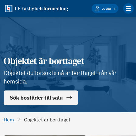
Logga in
Objektet är borttaget
Objektet du försökte nå är borttaget från vår
hemsida.
Sök bostäder till salu
Hem
Objektet är borttaget