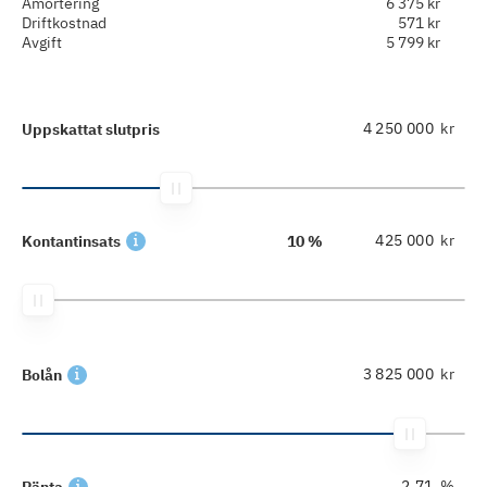
Amortering
6 375 kr
Driftkostnad
571 kr
Avgift
5 799 kr
kr
Uppskattat slutpris
kr
Kontantinsats
10 %
kr
Bolån
%
Ränta