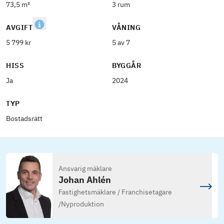
73,5 m²
3 rum
AVGIFT
VÅNING
5 799 kr
5 av 7
HISS
BYGGÅR
Ja
2024
TYP
Bostadsrätt
Ansvarig mäklare
Johan Ahlén
Fastighetsmäklare / Franchisetagare
/
Nyproduktion