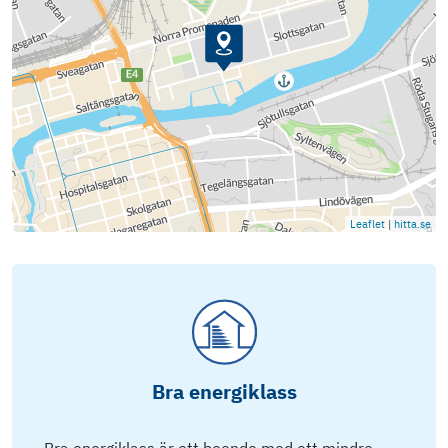
Leaflet
|
hitta.se
Bra energiklass