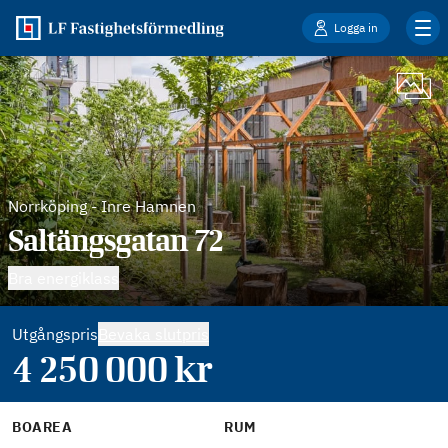
Logga in
Norrköping
-
Inre Hamnen
Saltängsgatan 72
Bra energiklass
Utgångspris
Bevaka slutpris
4 250 000
kr
BOAREA
RUM