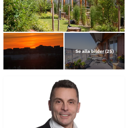
Plankösning lgh 48 HSB brf Inre Hamnen
Frågelista - Saltängsgatan 72 - lgh 48
Årsredovisning
Se alla bilder (
25
)
Erbjudande LF Bank