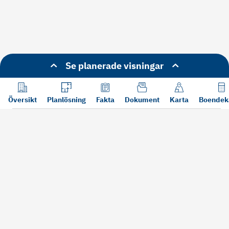
Se planerade visningar
Översikt
Planlösning
Fakta
Dokument
Karta
Boendek
Läs mer