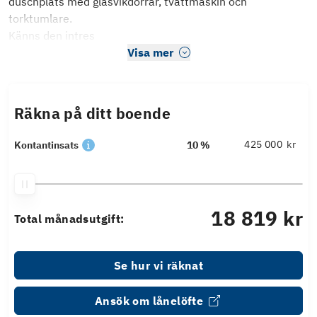
duschplats med glasvikdörrar, tvättmaskin och
torktumlare.
Känns den intres
Visa mer
Räkna på ditt boende
kr
Kontantinsats
10 %
18 819 kr
Total månadsutgift:
Se hur vi räknat
Ansök om lånelöfte