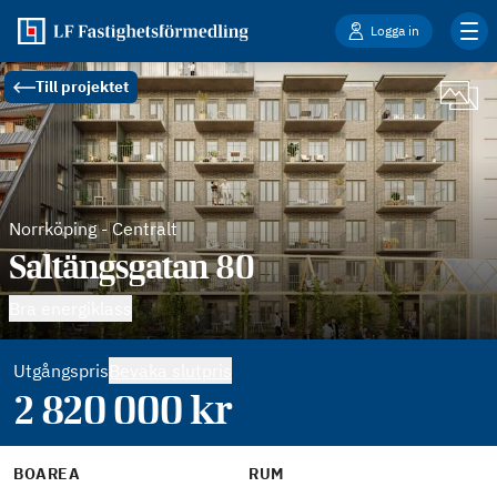
Logga in
Till projektet
Norrköping
-
Centralt
Saltängsgatan 80
Bra energiklass
Utgångspris
Bevaka slutpris
2 820 000
kr
BOAREA
RUM