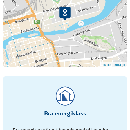
Leaflet
|
hitta.se
Bra energiklass
Bra energiklass är ett boende med ett mindre