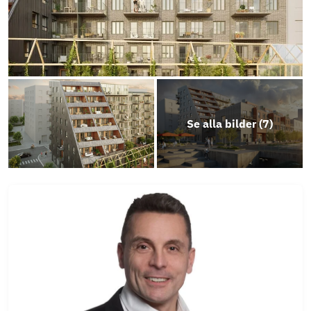
Stadgar
Årsredovisning
Erbjudande LF Bank
Se alla bilder (
7
)