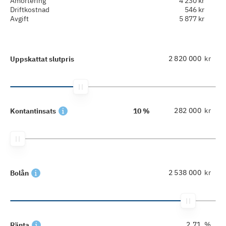
Amortering
4 230 kr
Driftkostnad
546 kr
Avgift
5 877 kr
kr
Uppskattat slutpris
kr
Kontantinsats
10 %
kr
Bolån
%
Ränta