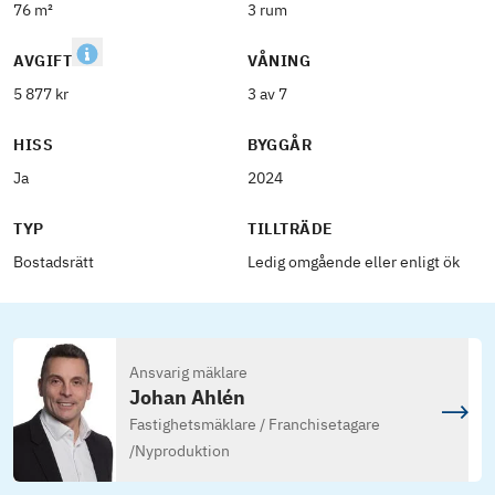
76 m²
3 rum
AVGIFT
VÅNING
5 877 kr
3 av 7
HISS
BYGGÅR
Ja
2024
TYP
TILLTRÄDE
Bostadsrätt
Ledig omgående eller enligt ök
Ansvarig mäklare
Johan Ahlén
Fastighetsmäklare / Franchisetagare
/
Nyproduktion